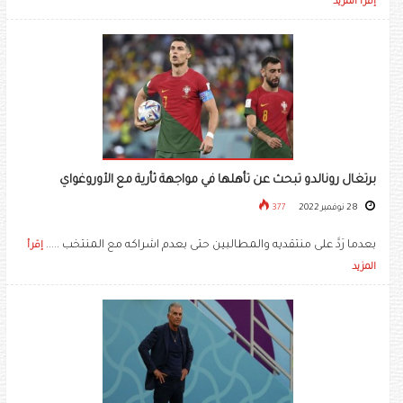
إقرأ المزيد
برتغال رونالدو تبحث عن تأهلها في مواجهة ثأرية مع الأوروغواي
28 نوفمبر 2022
377
بعدما رَدَّ على منتقديه والمطالبين حتى بعدم اشراكه مع المنتخب .....
إقرأ
المزيد