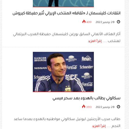
انتقادات كلينسمان لـ «ثقافة» المنتخب الإيراني تُثير حفيظة كيروش
28 نوفمبر 2022
409
أثار الهدّاف الألماني السابق يورغن كلينسمان حفيظة المدرب البرتغالي
لمنتخب .....
إقرأ المزيد
سكالوني يطالب بالهدوء بعد سحر ميسي
28 نوفمبر 2022
393
طالب مدرب الأرجنتين ليونيل سكالوني مواطنيه بالهدوء بعدما ساعد
النجم .....
إقرأ المزيد