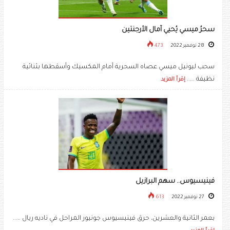
سحرُ ميسي يُحيي آمال الأرجنتين
28 نوفمبر 2022
473
سحب ليونيل ميسي عصاه السحرية أمام المكسيك وأسقطها بثنائية
نظيفة .....
إقرأ المزيد
فينيسيوس.. سهم البرازيل
27 نوفمبر 2022
613
بعمر الثانية والعشرين، حرق فينيسيوس جونيور المراحل في ناديه ريال .....