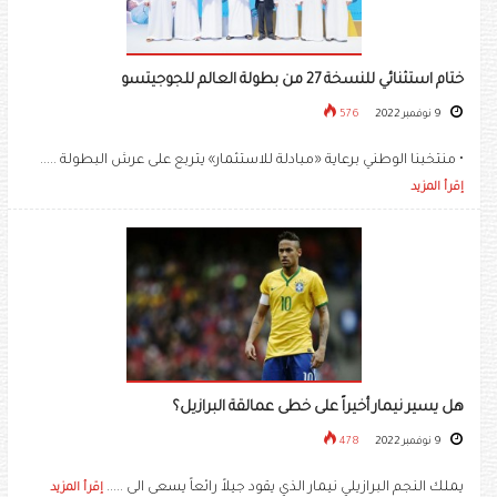
ختام استثنائي للنسخة 27 من بطولة العالم للجوجيتسو
9 نوفمبر 2022
576
• منتخبنا الوطني برعاية «مبادلة للاستثمار» يتربع على عرش البطولة .....
إقرأ المزيد
هل يسير نيمار أخيراً على خطى عمالقة البرازيل؟
9 نوفمبر 2022
478
يملك النجم البرازيلي نيمار الذي يقود جيلاً رائعاً يسعى الى .....
إقرأ المزيد