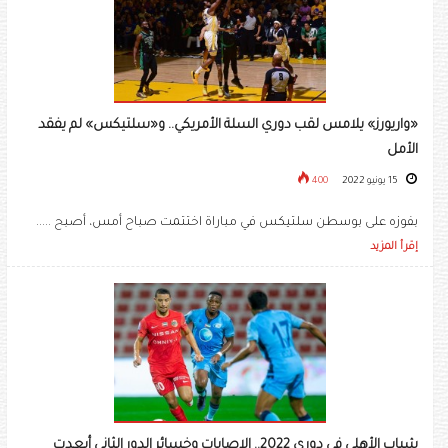
«واريورز» يلامس لقب دوري السلة الأمريكي.. و«سلتيكس» لم يفقد
الأمل
15 يونيو 2022
400
بفوزه على بوسطن سلتيكس في مباراة اختتمت صباح أمس، أصبح .....
إقرأ المزيد
شباب الأهلي في دوري 2022.. الإصابات وخسائر الدور الثاني أبعدت