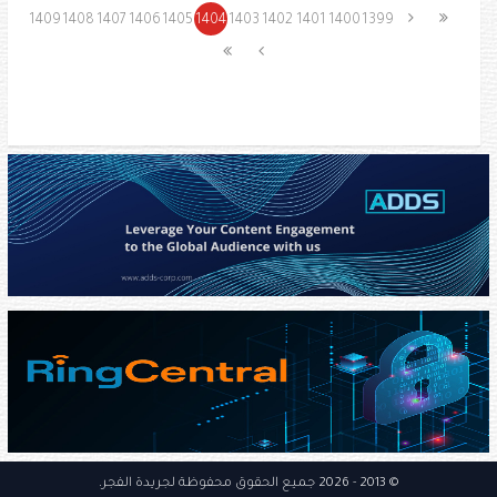
1409
1408
1407
1406
1405
1404
1403
1402
1401
1400
1399
© 2013
- 2026 جميع الحقوق محفوظة
لجريدة الفجر
.