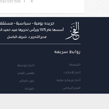
1592
1591
1590
جريده يومية - سياسية - مستقله
أسسها عام 1975 ويرأس تحريرها عبيد حميد المزروعي
مدير التحرير د. شريف الباسل
روابط سريعه
الرئيسية
أخبار ترويجية
اخبار الإمارات
همس الفجر
أخبار عربية و دولية
حول العالم
الفجر الرياضى
بانوراما
المال والاعمال
سياحة
مجتمع الإمارات
علوم