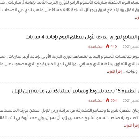
تنطلق مساء اليوم الجمعة مباريات الأسبوع الرابع لدوري الدرجة الثانية بإقامة 3 مباري
أسطورة طرابزون: محم
يلتقي فريق لافال يونايتد مع فريق ريجينال الساعة 4:30 مساءً على ملعب نادي دبي ل
صفقة في تاريخ النادي 
الكرة التركية
زيد
لسابع لدوري الدرجة الأولى ينطلق اليوم بإقامة 4 مباريات
440 مشاهدة
وم منافسات الأسبوع السابع لمسابقة دوري الدرجة الأولى بإقامة أربع مباريات ، حيث
ادي التعاون بملعبه نادي مسافي ، ويلتقي نادي الحمرية مع نادي مصفوت على م
ويواجه ...
إقرأ المزيد
معايير المشاركة في مزاينة رزين للإبل
604 مشاهدة
ان الظفرة شروط ومعايير المشاركة في مزاينة رزين للإبل، ضمن دورته الخامسة ع
م تحت رعاية صاحب السمو الشيخ محمد بن زايد آل نهيان، ولي عهد أبوظبي نائب القائ
إقرأ المزيد