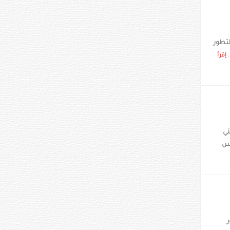
لتطور
.
إقرأ
جراند سلام للجودو لعام 2021 ،والتي
يس