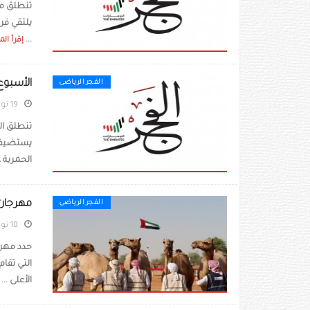
...
إقرأ الم
الأسبوع ا
الفجر الرياضى
19 نوفمبر 2021
تنطلق الي
يستضيف ن
الحمرية ، 
مهرجان الظفرة 15 يحدد شروط و
الفجر الرياضى
18 نوفمبر 2021
حدد مهرج
التي تقا
الأعلى ...