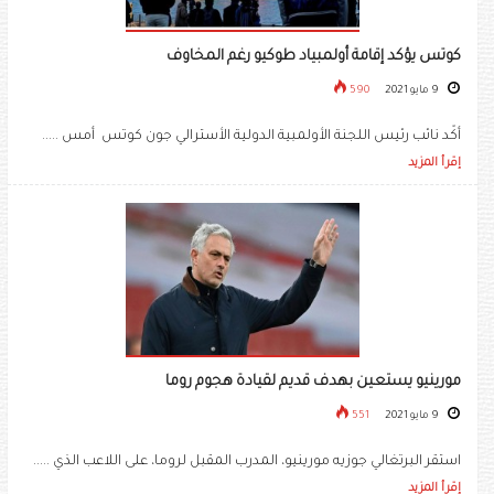
كوتس يؤكد إقامة أولمبياد طوكيو رغم المخاوف
9 مايو 2021
590
أكّد نائب رئيس اللجنة الأولمبية الدولية الأسترالي جون كوتس أمس .....
إقرأ المزيد
مورينيو يستعين بهدف قديم لقيادة هجوم روما
9 مايو 2021
551
استقر البرتغالي جوزيه مورينيو، المدرب المقبل لروما، على اللاعب الذي .....
إقرأ المزيد