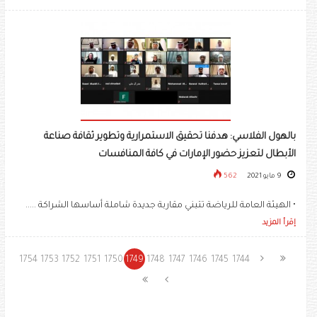
بالهول الفلاسي: هدفنا تحقيق الاستمرارية وتطوير ثقافة صناعة
الأبطال لتعزيز حضور الإمارات في كافة المنافسات
9 مايو 2021
562
• الهيئة العامة للرياضة تتبني مقاربة جديدة شاملة أساسها الشراكة .....
إقرأ المزيد
1754
1753
1752
1751
1750
1749
1748
1747
1746
1745
1744