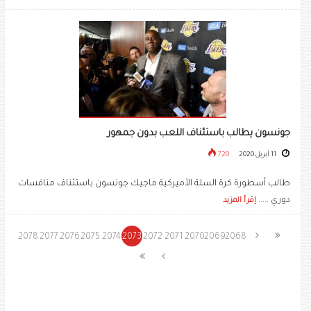
جونسون يطالب باستئناف اللعب بدون جمهور
11 أبريل 2020
720
طالب أسطورة كرة السلة الأميركية ماجيك جونسون باستئناف منافسات
دوري .....
إقرأ المزيد
2078
2077
2076
2075
2074
2073
2072
2071
2070
2069
2068