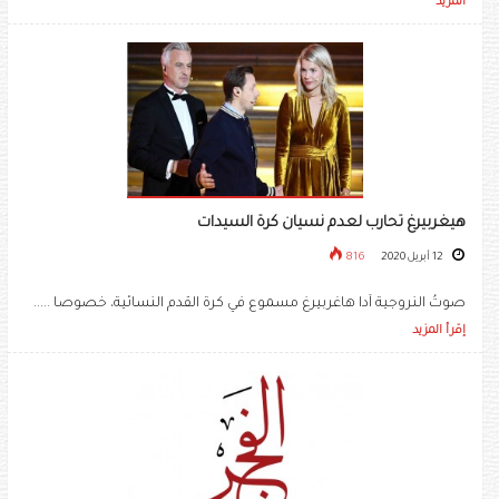
المزيد
هيغربيرغ تحارب لعدم نسيان كرة السيدات
12 أبريل 2020
816
صوتُ النروجية آدا هاغربيرغ مسموع في كرة القدم النسائية، خصوصا .....
إقرأ المزيد