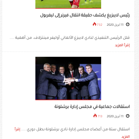
رئيس لايبزيغ يكشف حقيقة انتقال فيرنر إلى ليفربول
11 أبريل 2020
732
قلل الرئيس التنفيذي لنادي لايبزغ الألماني أوليفر مينتزلاف، من أهمية .....
إقرأ المزيد
استقالات جماعية في مجلس إدارة برشلونة
11 أبريل 2020
713
استقال ستة من أعضاء مجلس إدارة نادي برشلونة بطل دوري .....
إقرأ
المزيد