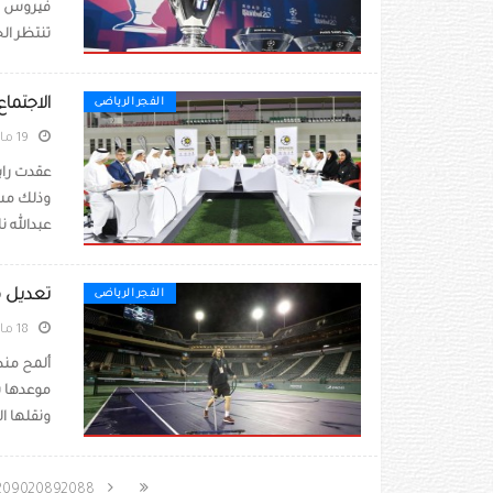
فيروس كو
تنتظر ال
الاجتماع
الفجر الرياضى
19 مارس 2020
عقدت راب
عبدالله ن
تعديل م
الفجر الرياضى
18 مارس 2020
ألمح منظ
موعدها ب
ونقلها الى
2090
2089
2088