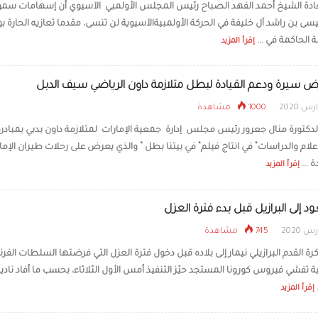
ادة الشيخ أحمد الفهد الصباح رئيس المجلس الأولمبي الآسيوي أن إسهامات سمو
نيابة عن رئيس الدولة.. ا
ى بن راشد آل خليفة في الحركة الأولمبيةالآسيوية لن تنسى، مقدما تعازيه الحارة بو
يحضر افتتاح دورة ألعاب
2026» في أستانا
لة الحاكمة في ...
إقرأ المزيد
سيرة ودعم القيادة لبطل متلازمة داون الرياضي سيف الدبل
1000 مشاهدة
دكتورة منال جعرور رئيس مجلس إدارة جمعية الإمارات لمتلازمة داون بدبي بمبادرة 
علام والدراسات” في انتاج ‏فيلم” في بيتنا بطل “ والذي يعرض على رحلات طيران الإما
 ...
إقرأ المزيد
ود إلى البرازيل قبل بدء فترة العزل
745 مشاهدة
رة القدم البرازيلي نيمار إلى بلاده قبل دخول فترة العزل التي فرضتها السلطات الفر
 تفشي فيروس كورونا المستجد حيّز التنفيذ أمس الأول الثلاثاء، بحسب ما أفاد ناديه
إقرأ المزيد