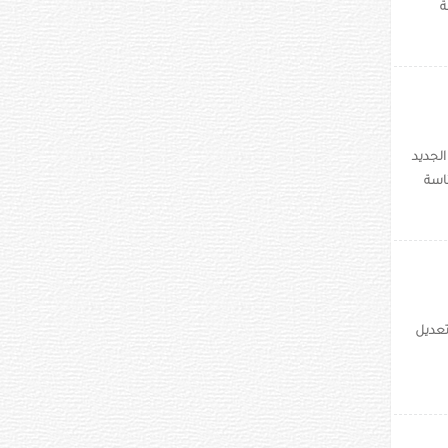
ة
الجديد
 برئاسة
تعديل