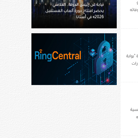
لفلاسي
23 لاعباً ولاعبة يمثلون المنتخب
فاته
 المستقبل
الوطني في منافسات الكبار ببطولة
العالم للجوجيتسو
“بوابة
رات
نسية