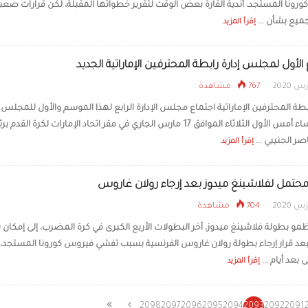
رونا المستجد، أندية القارة بعض الوقت لتقرير خطواتها المقبلة، لكن قرارات صعب
جميع بشأن ...
إقرأ المزيد
 الأول لمجلس إدارة رابطة المحترفين الإماراتية الجديد
767 مشاهدة
طة المحترفين الإماراتية اجتماع مجلس الإدارة الرابع لهذا الموسم والأول للمجلس 
وذلك مساء أمس الأول الثلاثاء الموافق 17 مارس الجاري في مقر اتحاد الإمارات لكرة القدم
اصر الجنيبي ...
إقرأ المزيد
حتمل لفلاشينغ ميدوز بعد إرجاء رولان غاروس
704 مشاهدة
مو بطولة فلاشينغ ميدوز، آخر البطولات الأربع الكبرى في كرة المضرب، إلى إمكان 
عد قرار إرجاء بطولة رولان غاروس الفرنسية بسبب تفشي فيروس كورونا المستجد،
 بعد أيام ...
إقرأ المزيد
2098
2097
2096
2095
2094
2093
2092
2091