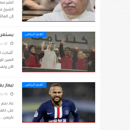
اعتبر سع
الشيخ عيس
إلى العائ
يستعرض 
الفجر الرياضى
20 مارس 2020
أشادت ال
العين للإ
الآن ولمدة
نيمار يع
الفجر الرياضى
18 مارس 2020
عاد نجم ك
على خلفية
باريس ...