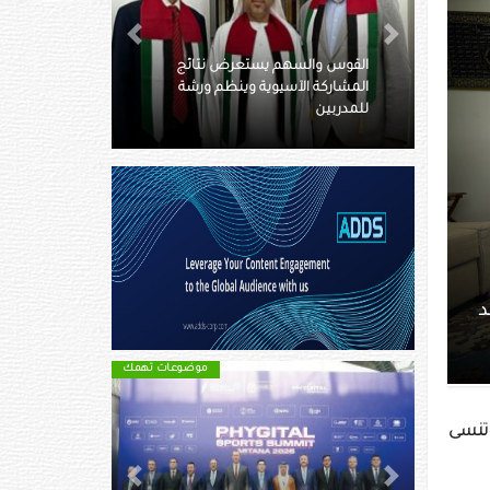
Next
Previous
 نتائج
م ورشة
كم يبلغ ميراث بيليه ومن هم
ورثته؟
موضوعات تهمك
موضوعات تهمك
 تنسى
Next
Previous