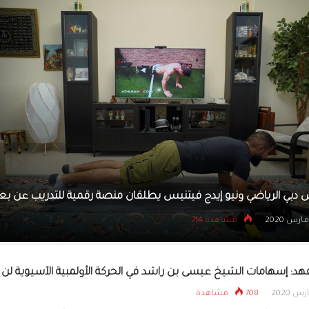
القوس والسهم يستعرض
المشاركة الآسيوية وينظ
للمدربين
اتحاد الدولي للجودو يعلق أنشطته وفعالياته حتى 30 أبريل
20 مارس 2020
مشاهده 735
فهد: إسهامات الشيخ عيسى بن راشد في الحركة الأولمبية الآسيوية لن
708 مشاهدة