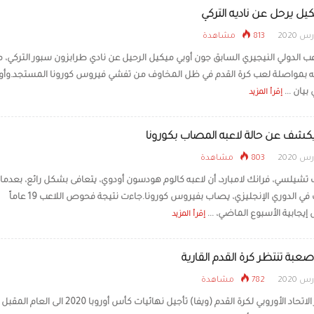
كيل يرحل عن ناديه التركي
813 مشاهدة
اعب الدولي النيجيري السابق جون أوبي ميكيل الرحيل عن نادي طرابزون سبور التركي، م
ه بمواصلة لعب كرة القدم في ظل المخاوف من تفشي فيروس كورونا المستجد.وأ
بيان ...
إقرأ المزيد
 يكشف عن حالة لاعبه المصاب بكورونا
803 مشاهدة
 تشيلسي، فرانك لامبارد، أن لاعبه كالوم هودسون أودوي، يتعافى بشكل رائع، بعدما
أول لاعب في الدوري الإنجليزي، يصاب بفيروس كورونا.جاءت نتيجة فحوص اللاعب 19 عاماً
يجابية الأسبوع الماضي، ...
إقرأ المزيد
صعبة تنتظر كرة القدم القارية
782 مشاهدة
منح قرار الاتحاد الأوروبي لكرة القدم (ويفا) تأجيل نهائيات كأس أوروبا 0