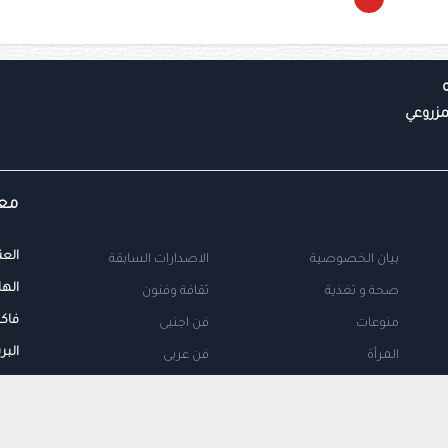
معل
العن
بيان الخصوصية
الاصدارات السابقة
الها
صحة و تغذية
ثقافة وفنون
فاك
منوعات
فن اجنبى
البر
المرأة
فن عربى
محلية
اتصل بنا
طب
اعلن معنا