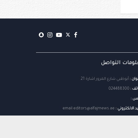
ومات التواصل
وان :
أبوظبي شارع المرور اشارة 21
تف :
024488300
س :
يد الالكتروني :
email:editors@alfajrnews.ae