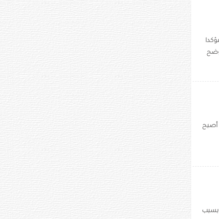
ؤكدا
وضح
 أصبح
202 الى العام المقبل بسبب