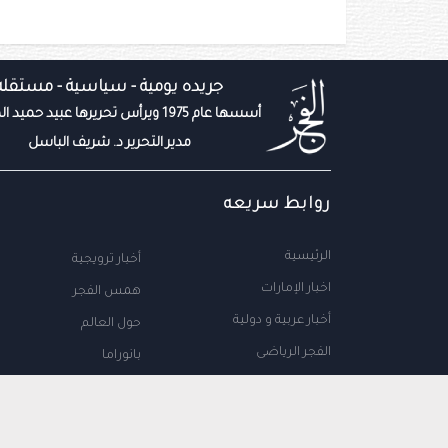
جريده يومية - سياسية - مستقله
أسسها عام 1975 ويرأس تحريرها عبيد حميد المزروعي
مدير التحرير د. شريف الباسل
روابط سريعه
الرئيسية
أخبار ترويجية
اخبار الإمارات
همس الفجر
أخبار عربية و دولية
حول العالم
الفجر الرياضى
بانوراما
المال والاعمال
سياحة
مجتمع الإمارات
علوم