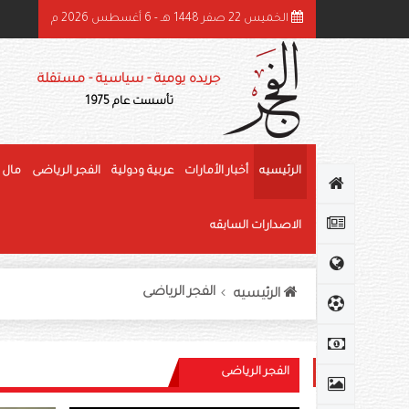
الخميس 22 صفر 1448 هـ - 6 أغسطس 2026 م
هرجان الوثبة للرطب يتوج الفائزين في «خرايف البيت» والمانجو
جريده يومية - سياسية - مستقلة
تأسست عام 1975
الرئيسيه
أخبار الأمارات
عربية ودولية
الفجر الرياضى
مال 
الاصدارات السابقه
الفجر الرياضى
الرئيسيه
الفجر الرياضى