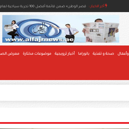
مسابقات الفاكهة بمهرجان الوثبة للرطب تعزز جودة الإنتا
أخر الاخبار :
«قصر الوطن» ضمن قائمة أفضل 100 تجربة سياحية لعام 2026
وأعمال
صحة و تغذية
بانوراما
أخبار ترويجية
موضوعات مختارة
معرض الصو