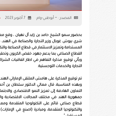
المصدر : •• أبوظبي-وام:
7 أكتوبر 2023
بحضور سمو الشيخ حامد بن زايد آل نهيان ، وقع معالي
شري بيوش غويال وزير التجارة والصناعة في الهند، م
المستدامة وتعزيز الاستثمار في قطاع الصناعة والتك
القطاع الصناعي بما يدعم جهود خفض الكربون وتحقيق 
ويأتي توقيع مذكرة التفاهم في اطار اتفاقيات الشرا
التجارة والخدمات اللوجستية.
تم توقيع المذكرة على هامش الملتقى الإماراتي الهند
وبهذه المناسبة، قال معالي الدكتور سلطان بن أحمد 
التعاون الهادفة إلى تعزيز النمو الاقتصادي والاجت
جمهورية الهند في مختلف المجالات الاقتصادية والت
قطاع صناعي قائم على التكنولوجيا المتقدمة ومعا
والتكنولوجيا المتقدمة، ومبادرة (اصنع في الإمارات