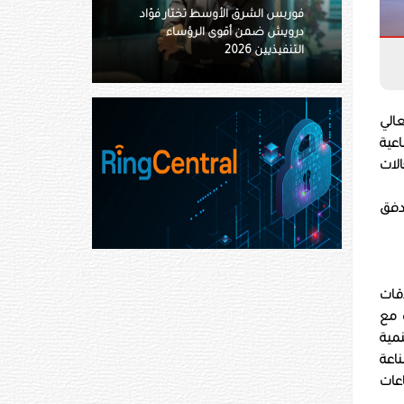
«أدنوك للإمداد» تستحوذ على 11
ناقلة بقيمة 4.8 مليار درهم
عالي
اعية
الات
تدفق
اقات
ت مع
مية
اعة
اعات