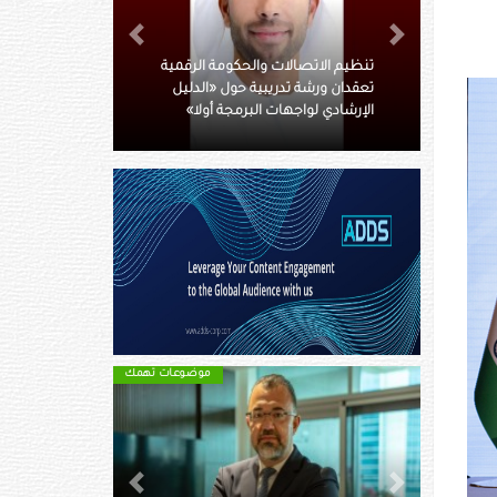
Next
Previous
485 مليون درهم أرباح تيكوم
النصفية بنمو13 %
موضوعات تهمك
Next
Previous