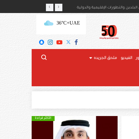
‹
›
أمير حمود بن سعود بن عبدالعزيز آل سعود
رئيس الدولة والرئيس الروسي
+36°C
UAE
ر
الفيديو
ملحق الجريده
الأكثر قراءة