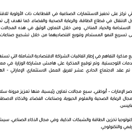
 تركز على تحفيز الاستثمارات الصناعية في القطاعات ذات الأولوية للاق
ل الانتقال في قطاع الطاقة، والرعاية الصحية والفضاء، كما تهدف إلى تط
ق الاستدامة والحياد المناخي. ومن خلال التعاون الوثيق في هذه المجالات
 على تسريع النمو المستدام وتنويع اقتصاديهما من خلال تشجيع صناعات أ
مذكرة التفاهم في إطار اتفاقيات الشراكة الاقتصادية الشاملة التي تست
والخدمات اللوجستية. وتم توقيع المذكرة على هامش مشاركة الوزارة في م
وظبي الدولي للبترول (أديبك 2023)، كما تم عقد الاجتماع الحادي عشر لفريق العمل الاستثماري الإماراتي - 
صر الإمارات – أبوظبي، سبع مجالات تعاون رئيسية، منها تعزيز مرونة سل
جال الرعاية الصحية والعلوم الحيوية، وصناعات الفضاء، والذكاء الاصطن
قاييس.
كنولوجيا تخزين الطاقة والشبكات الذكية، وفي مجال الذكاء الصناعي، سي
رقمي والتكنولوجي.