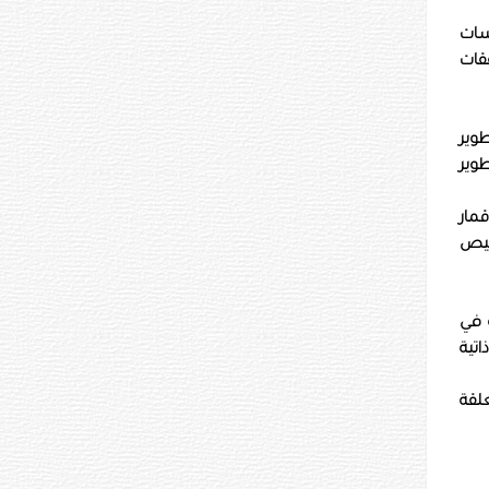
سات
قات
طوير
وير
مار
خيص
ة في
اتية
لقة