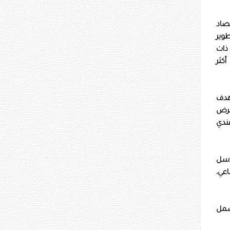
تصاد
وير
 ذات
كثر
هدف
عرض
الهندي
اسل
اعي،
شمل