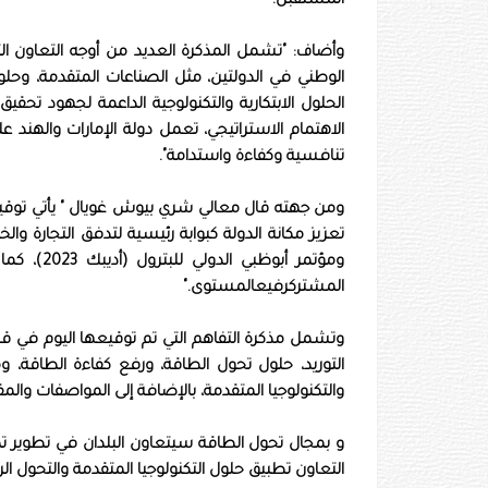
المستقبل."
وأضاف: "تشمل المذكرة العديد من أوجه التعاون التي
الوطني في الدولتين، مثل الصناعات المتقدمة، وحلو
الحلول الابتكارية والتكنولوجية الداعمة لجهود تحقي
الاهتمام الاستراتيجي، تعمل دولة الإمارات والهند
تنافسية وكفاءة واستدامة".
ومن جهته قال معالي شري بيوش غويال " يأتي توقيع 
تعزيز مكانة الدولة كبوابة رئيسية لتدفق التجارة 
ومؤتمر أب
المشتركرفيعالمستوى."
وتشمل مذكرة التفاهم التي تم توقيعها اليوم في ق
التوريد، حلول تحول الطاقة، ورفع كفاءة الطاقة، وم
والتكنولوجيا المتقدمة، بالإضافة إلى المواصفات والم
و بمجال تحول الطاقة سيتعاون البلدان في تطوير ت
التعاون تطبيق حلول التكنولوجيا المتقدمة والتحول ال