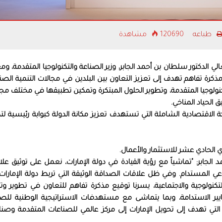
طباعه
120690 مشاهدة
 الدكتور سلطان بن أحمد الجابر، وزير الصناعة والتكنولوجيا المتقدمة، وم
ذكرة تفاهم تهدف إلى تعزيز التعاون بين البلدين في مجالات التنمية الصن
نولوجيا المتقدمة، وتطوير الحلول المبتكرة وتمكين تطبيقها في مختلف مج
الحياد المناخي.
كة الاقتصادية الشاملة التي تستهدف تعزيز مكانة الدولة كبوابة رئيسية ل
ي الحادي عشر للاستثمار والأعمال.
الجابر: "تماشياً مع رؤية القيادة في دولة الإمارات، نعمل على توثيق عل
ماعي المستدام. وفي ظل علاقات الصداقة الوثيقة التي تربط دولة الإمارا
كنولوجية والاجتماعية، يسرنا توقيع مذكرة تفاهم للتعاون في تطوير وتن
يير الاستدامة، وبما يتماشى مع مستهدفات الاستراتيجية الوطنية للصن
) التي تهدف إلى تحويل الإمارات إلى مركز عالمي للصناعات المتقدمة وصن