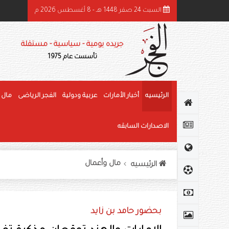
السبت 24 صفر 1448 هـ - 8 أغسطس 2026 م
ئيس الدولة ونائباه يهنئون رئيس كوت ديفوار بذكرى استقلال بلاده
جريده يومية - سياسية - مستقلة
تأسست عام 1975
الرئيسيه
أخبار الأمارات
عربية ودولية
الفجر الرياضى
مال 
الاصدارات السابقه
مال وأعمال
الرئيسيه
بحضور حامد بن زايد