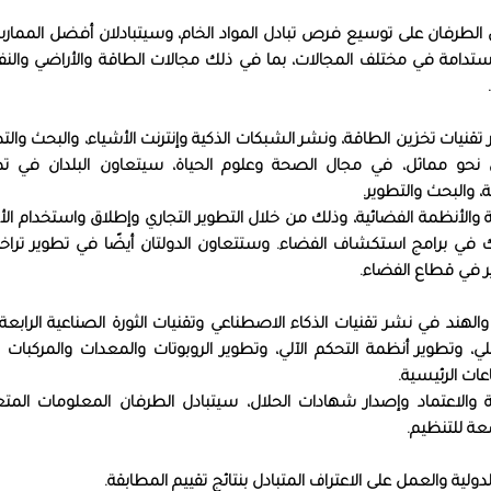
لطرفان على توسيع فرص تبادل المواد الخام، وسيتبادلان أفضل الممار
مستدامة في مختلف المجالات، بما في ذلك مجالات الطاقة والأراضي والنف
قنيات تخزين الطاقة، ونشر الشبكات الذكية وإنترنت الأشياء، والبحث والت
 نحو مماثل، في مجال الصحة وعلوم الحياة، سيتعاون البلدان في تط
، والبحث والتطوير.
الأنظمة الفضائية، وذلك من خلال التطوير التجاري وإطلاق واستخدام الأق
لك في برامج استكشاف الفضاء. وستتعاون الدولتان أيضًا في تطوير ترا
ير في قطاع الفضاء.
والهند في نشر تقنيات الذكاء الاصطناعي وتقنيات الثورة الصناعية الرابع
، وتطوير أنظمة التحكم الآلي، وتطوير الروبوتات والمعدات والمركبات ذ
عات الرئيسية.
والاعتماد وإصدار شهادات الحلال، سيتبادل الطرفان المعلومات المتع
ضعة للتنظيم.
لية والعمل على الاعتراف المتبادل بنتائج تقييم المطابقة.