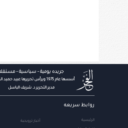
جريده يومية - سياسية - مستقله
أسسها عام 1975 ويرأس تحريرها عبيد حميد المزروعي
مدير التحرير د. شريف الباسل
روابط سريعه
الرئيسية
أخبار ترويجية