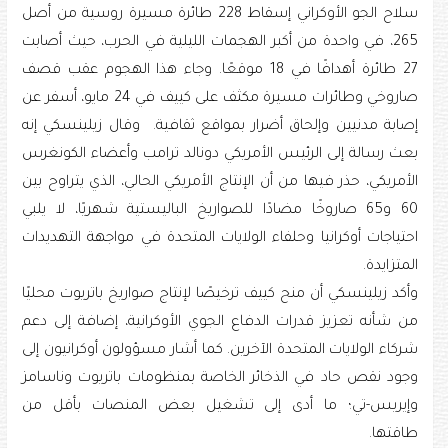
سلاح الجو الأوكراني إسقاط 228 طائرة مسيرة روسية من أصل
265، في واحدة من أكبر الهجمات الليلية في الحرب، حيث أصابت
27 طائرة أهدافًا في 18 موقعًا. وجاء هذا الهجوم عقب قصف
صاروخي وطائرات مسيرة مكثف على كييف في 24 مايو، أسفر عن
إصابة مدنيين وإلحاق أضرار بمواقع ثقافية. وقال زيلينسكي إنه
بعث رسالة إلى الرئيس الأمريكي دونالد ترامب وأعضاء الكونغرس
الأمريكي، حذر فيها من أن الإنتاج الأمريكي الحالي، الذي يتراوح بين
60 و65 صاروخًا مضادًا للصواريخ الباليستية شهريًا، لا يلبي
احتياجات أوكرانيا وحلفاء الولايات المتحدة في مواجهة التهديدات
المتزايدة.
وأكد زيلينسكي أن منح كييف ترخيصًا لإنتاج صواريخ باتريوت محليًا
من شأنه تعزيز قدرات الدفاع الجوي الأوكرانية، إضافة إلى دعم
شركاء الولايات المتحدة الآخرين. كما أشار مسؤولون أوكرانيون إلى
وجود نقص حاد في الذخائر الخاصة بمنظومات باتريوت وناسامز
وإيريس-تي؛ ما أدى إلى تشغيل بعض المنصات بأقل من
طاقتها.