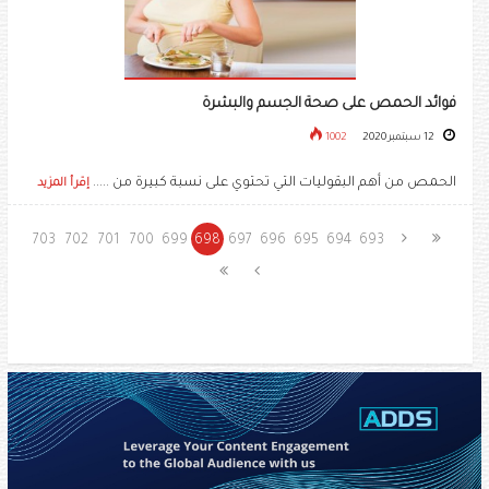
فوائد الحمص على صحة الجسم والبشرة
12 سبتمبر 2020
1002
الحمص من أهم البقوليات التي تحتوي على نسبة كبيرة من .....
إقرأ المزيد
703
702
701
700
699
698
697
696
695
694
693