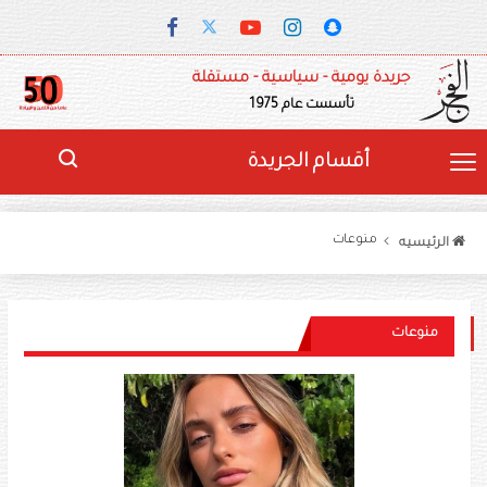
جريدة يومية - سياسية - مستقلة
تأسست عام 1975
أقسام الجريدة
منوعات
الرئيسيه
منوعات