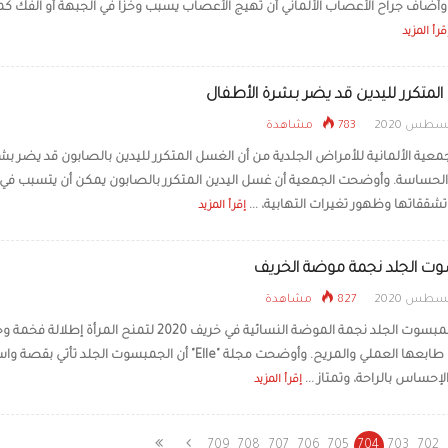
 وأضاف جراح الأعصاب الألماني أن تهيج الأعصاب يسبب وخزاً في الجبهة أو الفك كم
قرأ المزيد
لمتكرر لليدين قد يضر بشرة الأطفال
783 مشاهدة
معية الألمانية للأمراض الجلدية من أن الغسل المتكرر لليدين بالصابون قد يضر بش
الحساسة. وأوضحت الجمعية أن غسل اليدين المتكرر بالصابون يمكن أن يتسبب في
شققاتها وظهور تغيرات التهابية، ...
إقرأ المزيد
وت الجلد نجمة موضة الخريف
827 مشاهدة
تمثل الجمبسوت الجلد نجمة الموضة النسائية في خريف 2020 لتمنح المرأة إطلالة
إلى جانب طابعها العملي والمريح. وأوضحت مجلة "Elle" أن الجمبسوت الجلد تأتي بق
إحساس بالراحة، وتمتاز ...
إقرأ المزيد
709
708
707
706
705
704
703
702