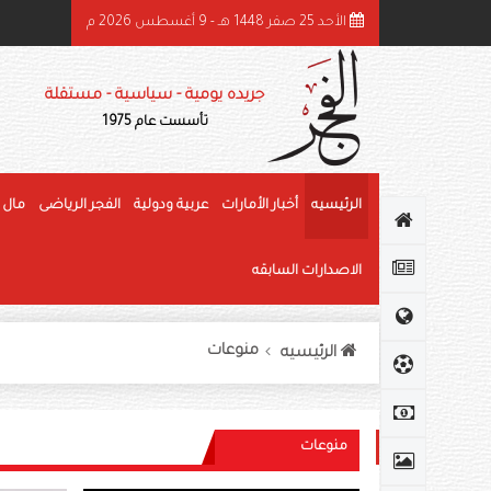
الأحد 25 صفر 1448 هـ - 9 أغسطس 2026 م
ئيس الدولة ونائباه يهنئون رئيس كوت ديفوار بذكرى استقلال بلاده
جريده يومية - سياسية - مستقلة
تأسست عام 1975
الرئيسيه
أخبار الأمارات
عربية ودولية
الفجر الرياضى
مال 
الاصدارات السابقه
منوعات
الرئيسيه
منوعات