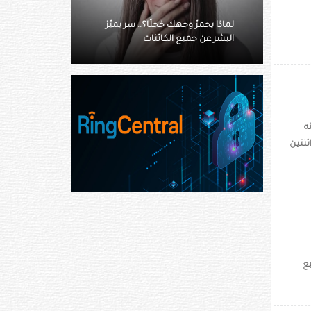
ا؟.. سر يميّز
الذكاء الاصطناعي يعزز تشخيص
نات
اضطرابات النوم والتنبؤ بالأمراض
ه
ثنتين
ا
ع