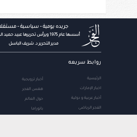
جريده يومية - سياسية - مستقله
أسسها عام 1975 ويرأس تحريرها عبيد حميد المزروعي
مدير التحرير د. شريف الباسل
روابط سريعه
الرئيسية
أخبار ترويجية
اخبار الإمارات
همس الفجر
أخبار عربية و دولية
حول العالم
الفجر الرياضى
بانوراما
المال والاعمال
سياحة
مجتمع الإمارات
علوم