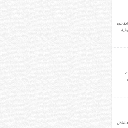
اط جزء
وئية
ت
ومشاكل