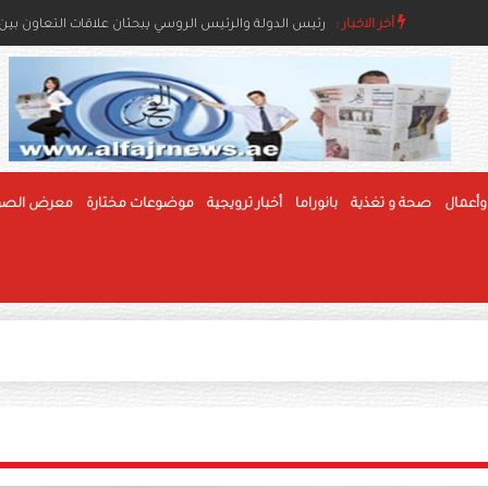
أخر الاخبار :
رئيس الدولة ونائباه يعزون خادم الحرمين بوفاة والدة ال
رئيس الدولة والرئيس الروسي يبحثان علاقات التعاون بين ا
وأعمال
صحة و تغذية
بانوراما
أخبار ترويجية
موضوعات مختارة
معرض الصو