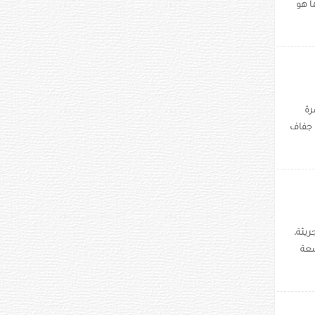
ا هو
رة
 جفاف
 فخمة وجريئة،
صة واسعة