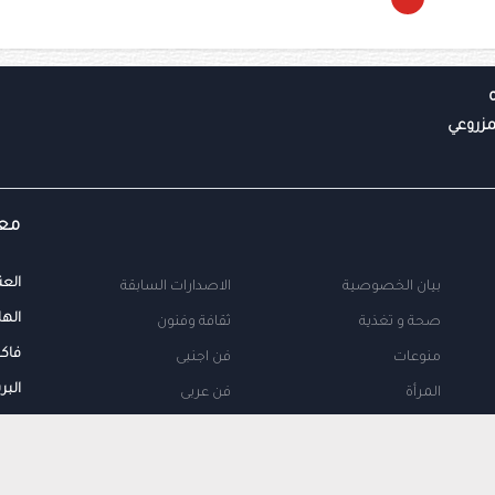
معل
العن
بيان الخصوصية
الاصدارات السابقة
الها
صحة و تغذية
ثقافة وفنون
فاك
منوعات
فن اجنبى
البر
المرأة
فن عربى
محلية
اتصل بنا
طب
اعلن معنا