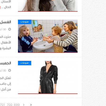
الأسنان.
الحال ...
إ
الغسل ا
منوعات
30 أغسطس 2020
حذرت الج
الأطفال 
البشرة وت
الجمبس
منوعات
30 أغسطس 2020
من أجل ال
701
700
699