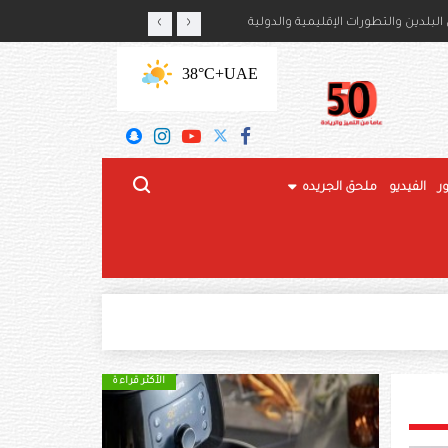
‹
›
أمير حمود بن سعود بن عبدالعزيز آل سعود
لبلدين والتطورات الإقليمية والدولية
+38°C
UAE
ر
الفيديو
ملحق الجريده
الأكثر قراءة
الأكثر قراءة