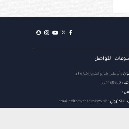
ومات التواصل
وان :
أبوظبي شارع المرور اشارة 21
تف :
024488300
س :
يد الالكتروني :
email:editors@alfajrnews.ae