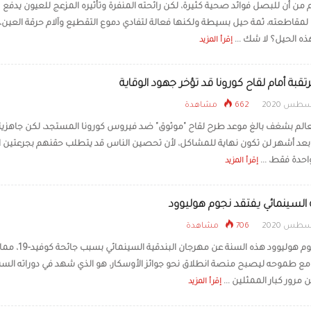
 من أن للبصل فوائد صحية كثيرة، لكن رائحته المنفرة وتأثيره المزعج للعيون يدفع
 لمقاطعته، ثمة حيل بسيطة ولكنها فعالة لتفادي دموع التقطيع وآلام حرقة العين،
لماذا يحمرّ وجهك خجلً
البشر عن جميع الكائ
ه الحيل؟ لا شك ...
إقرأ المزيد
قبة أمام لقاح كورونا قد تؤخر جهود الوقاية
662 مشاهدة
عالم بشغف بالغ موعد طرح لقاح "موثوق" ضد فيروس كورونا المستجد، لكن جاهزيت
 بعد أشهر لن تكون نهاية للمشاكل، لأن تحصين الناس قد يتطلب حقنهم بجرعتين ا
حدة فقط، ...
إقرأ المزيد
ة السينمائي يفتقد نجوم هوليوود
706 مشاهدة
يغيب نجوم هوليوود هذه السنة عن مهرجان البندقية السينمائي بسبب جائحة كوفيد-19، مم
ع طموحه ليصبح منصة انطلاق نحو جوائز الأوسكار، هو الذي شهد في دوراته السب
مرور كبار الممثلين ...
إقرأ المزيد