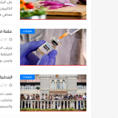
على الرغم
الكثيرون
فماهي هذ
عقبة مرت
منوعات
31 أغسطس 2020
يترقب ال
المرتقبة
وليس بوا
البندقي
منوعات
31 أغسطس 2020
يتضارب م
والسبعين 