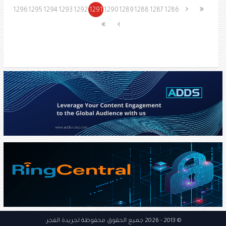
1296
1295
1294
1293
1292
1291
1290
1289
1288
1287
1286
© 2013
- 2026 جميع الحقوق محفوظة
لجريدة الفجر
.