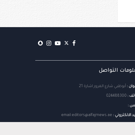
ومات التواصل
وان :
أبوظبي شارع المرور اشارة 21
تف :
024488300
س :
يد الالكتروني :
email:editors@alfajrnews.ae