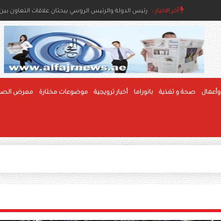
أخر الاخبار :
رئيس الدولة ونائباه يعزون خادم الحرمين بوفاة والدة ال
رئيس الدولة والرئيس الروسي يبحثان علاقات التعاون بين ا
وأعمال
صحة و تغذية
بانوراما
أخبار ترويجية
موضوعات مختارة
معرض الصو