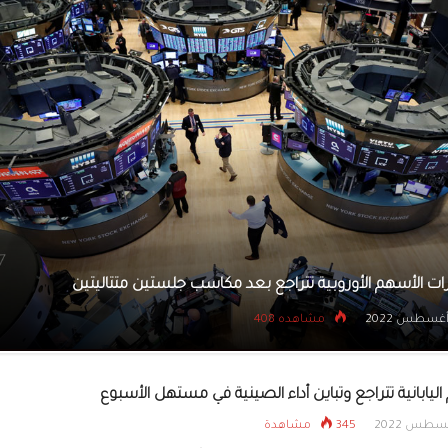
تنظي
تعقد
الإر
جلستين متتاليتين
أسعار الذهب تتراجع عالميا بأكثر من 13 
30 أغسطس 2022
مشاهده 
ليابانية تتراجع وتباين أداء الصينية في مستهل الأسبوع
345 مشاهدة