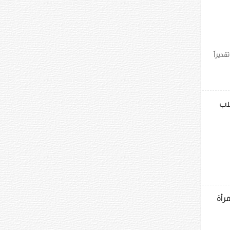
ديراً
باب والطلاب
رأة