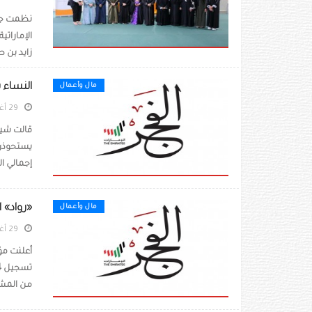
نظمت جمع
الإمارات
زايد بن ص
النساء يستحوذن على 44 % 
مال وأعمال
29 أغسطس 2022
قالت شيما
إجمالي ال
«رواد» الشارقة تدع
مال وأعمال
29 أغسطس 2022
أعلنت مؤس
من المشار