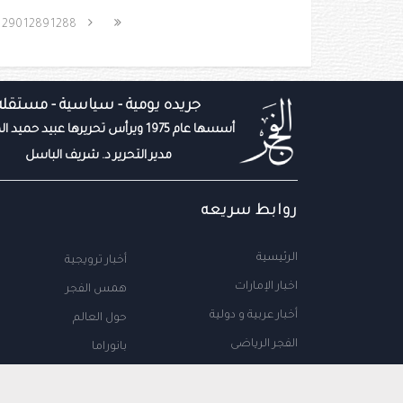
1290
1289
1288
جريده يومية - سياسية - مستقله
أسسها عام 1975 ويرأس تحريرها عبيد حميد المزروعي
مدير التحرير د. شريف الباسل
روابط سريعه
الرئيسية
أخبار ترويجية
اخبار الإمارات
همس الفجر
أخبار عربية و دولية
حول العالم
الفجر الرياضى
بانوراما
المال والاعمال
سياحة
مجتمع الإمارات