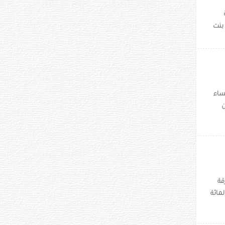
بنت
نساء
 على نسبة 43% من
قة
استحوذت مدينة الشارقة على ما نسبته 67 في المائة