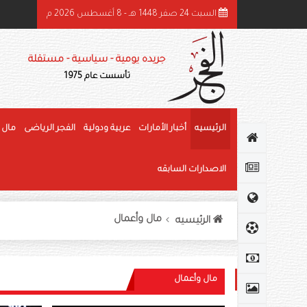
السبت 24 صفر 1448 هـ - 8 أغسطس 2026 م
ئيس الدولة ونائباه يهنئون رئيس كوت ديفوار بذكرى استقلال بلاده
جريده يومية - سياسية - مستقلة
تأسست عام 1975
الرئيسيه
أخبار الأمارات
عربية ودولية
الفجر الرياضى
مال 
الاصدارات السابقه
مال وأعمال
الرئيسيه
مال وأعمال