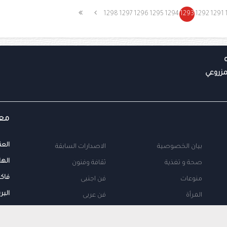
1298
1297
1296
1295
1294
1293
1292
1291
معل
العن
بيان الخصوصية
الاصدارات السابقة
الها
صحة و تغذية
ثقافة وفنون
فاك
منوعات
فن اجنبى
البر
المرأة
فن عربى
محلية
اتصل بنا