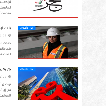
تراجعـــ
الماضيتين
منخفضاً بنسبة 2.66%
بنات ال
مال وأعمال
29 أغسطس 2022
حققت الم
بنجاحاته
النهضة ال
76 % نسبة المواطنات الإماراتيات من إجمالي موظفات «اتصالات من إي آند»
مال وأعمال
29 أغسطس 2022
تواصل “ا
من إي آند
للمواطنا