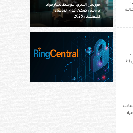
ن
س الشرق الأوسط تختار فؤاد
الية
يش ضمن أقوى الرؤساء
«أدنوك للإمداد» تستحوذ على 11
يذيين 2026
ناقلة بقيمة 4.8 مليار درهم
ت
 إطار
صالات
عية