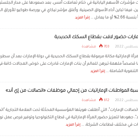
ـــت مؤشرات الأسهم اليابانية في ختام تعاملات أمس، بعد صعودها على مدار الجلستي
فورب
، فيما تباين أداء الأسواق الصينية. وأغلق مؤشر نيكاي في بورصة طوكيو للأوراق الم
درو
التنف
 أو ما يعادل ...
إقرأ المزيد
إمارات حضور لافت بقطاع السكك الحديدية
703 مشاهدة
رأة الإماراتية مكانة مرموقة بقطاع السكك الحديدية في دولة الإمارات بعد أن سطر
ا قصصاً ملهمة تبرهن للعالم أن بنات الإمارات قادرات على خوض المجالات كافة في
تنموية الشاملة ...
إقرأ المزيد
612 مشاهدة
تصالات الإمارات”، التي أطلقت هويتها المؤسسية المحدّثة تحت العلامة التجارية “ات
”، جهودها لتعزيز حضور المرأة الإماراتية في قطاع التكنولوجيا وتوفير فرص عمل نو
ت في مختلف قطاعات الشركة، ...
إقرأ المزيد