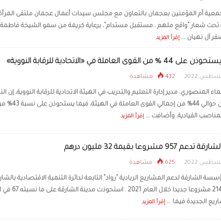
ية أم المؤمنين بعجمان بالتعاون مع مجلس سيدات أعمال عجمان ملتقى المرأة
ية تحت شعار “واقع ملهم ..مستقبل مستدام”، برعاية كريمة من سمو الشيخة فاطمة 
قر آل نهيان ...
إقرأ المزيد
من القوى العاملة في «الاتحادية للرقابة النووية»
432 مشاهدة
ء المنصوري، مدير إدارة التعليم والتدريب في الهيئة الاتحادية للرقابة النووية، إن ال
يستحوذن حوالي 44% من إجمالي القوى العاملة في الهيئة، فيما يستحوذن
مناصب القيادية. وأضافت ...
إقرأ المزيد
م 957 مشروعا بقيمة 32 مليون درهم
625 مشاهدة
سة الشارقة لدعم المشاريع الريادية “رواد” التابعة لدائرة التنمية الاقتصادية بالشار
تسجيل 214 مشروعا جديدا خلال العام 2021 . 
يع الجديدة فيما ...
إقرأ المزيد