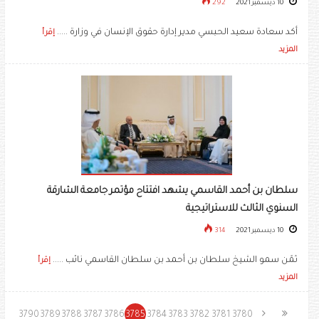
10 ديسمبر 2021
292
أكد سعادة سعيد الحبسي مدير إدارة حقوق الإنسان في وزارة .....
إقرأ
المزيد
سلطان بن أحمد القاسمي يشهد افتتاح مؤتمر جامعة الشارقة
السنوي الثالث للاستراتيجية
10 ديسمبر 2021
314
ثمّن سمو الشيخ سلطان بن أحمد بن سلطان القاسمي نائب .....
إقرأ
المزيد
3790
3789
3788
3787
3786
3785
3784
3783
3782
3781
3780