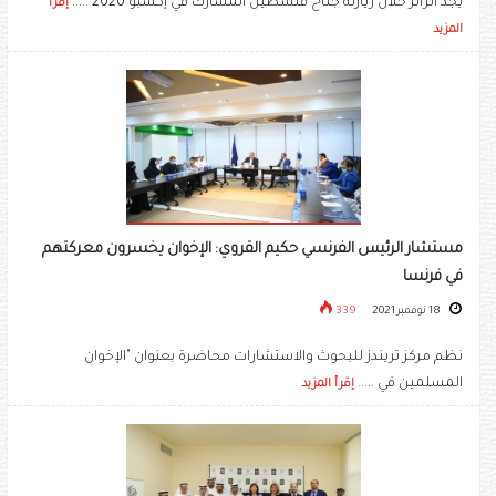
يجد الزائر خلال زيارته جناح فلسطين المشارك في إكسبو 2020 .....
إقرأ
المزيد
مستشار الرئيس الفرنسي حكيم القروي: الإخوان يخسرون معركتهم
في فرنسا
18 نوفمبر 2021
339
نظم مركز تريندز للبحوث والاستشارات محاضرة بعنوان "الإخوان
المسلمين في .....
إقرأ المزيد