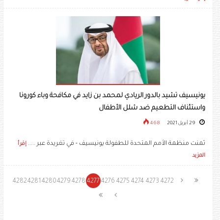
يونيسيف تشيد بالدور الريادي لمحمد بن زايد في مكافحة وباء كورونا
واستئناف التطعيم ضد شلل الأطفال
29 أبريل 2021
468
ثمنت منظمة الأمم المتحدة للطفولة يونيسيف - في تغريدة عبر .....
إقرأ
المزيد
4282
4281
4280
4279
4278
4277
4276
4275
4274
4273
4272