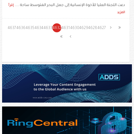
دعت اللجنة العليا للأخوة الإنسانية إلى جعل البحر المتوسط ساحة .....
إقرأ
المزيد
4637
4636
4635
4634
4633
4632
4631
4630
4629
4628
4627