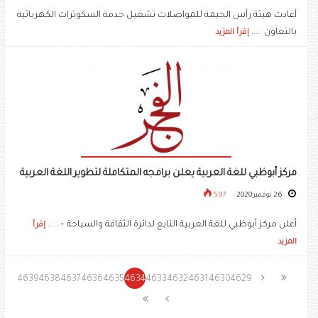
أعادت هيئة رأس الخيمة للمواصلات تشغيل خدمة السكوترات الكهربائية
بالتعاون .....
إقرأ المزيد
مركز أبوظبي للغة العربية يعلن برامجه المتكاملة لتطوير اللغة العربية
26 نوفمبر 2020
597
أعلن مركز أبوظبي للغة العربية التابع لدائرة الثقافة والسياحة – .....
إقرأ
المزيد
4639
4638
4637
4636
4635
4634
4633
4632
4631
4630
4629