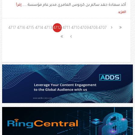
أكد سعادة حمد سالم بن كردوس العامري مدير عام مؤسسة .....
إقرأ
المزيد
4717
4716
4715
4714
4713
4712
4711
4710
4709
4708
4707