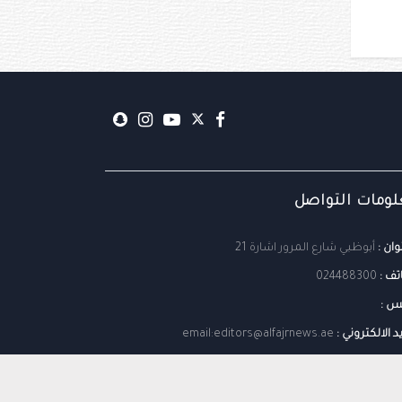
ومات التواصل
وان :
أبوظبي شارع المرور اشارة 21
تف :
024488300
س :
يد الالكتروني :
email:editors@alfajrnews.ae