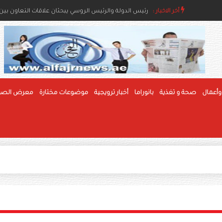
أخر الاخبار :
رئيس الدولة ونائباه يعزون خادم الحرمين بوفاة والدة ال
رئيس الدولة والرئيس الروسي يبحثان علاقات التعاون بين ا
وأعمال
صحة و تغذية
بانوراما
أخبار ترويجية
موضوعات مختارة
معرض الصو