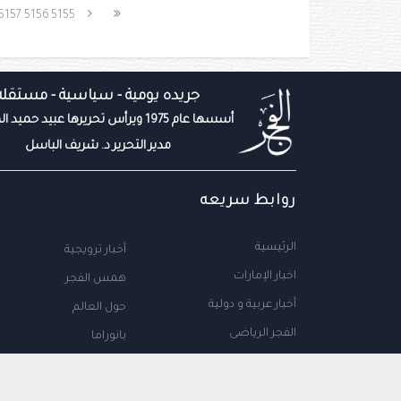
5157
5156
5155
جريده يومية - سياسية - مستقله
أسسها عام 1975 ويرأس تحريرها عبيد حميد المزروعي
مدير التحرير د. شريف الباسل
روابط سريعه
الرئيسية
أخبار ترويجية
اخبار الإمارات
همس الفجر
أخبار عربية و دولية
حول العالم
الفجر الرياضى
بانوراما
المال والاعمال
سياحة
مجتمع الإمارات
علوم