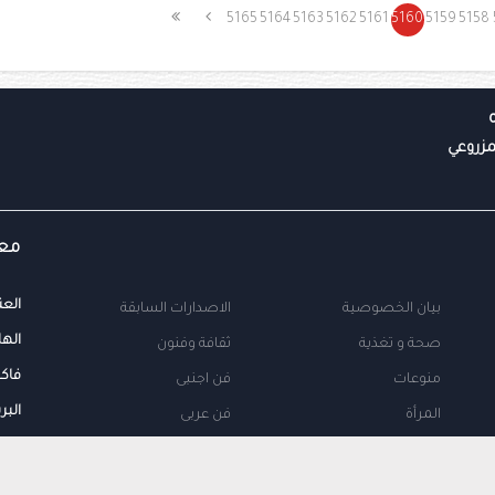
5165
5164
5163
5162
5161
5160
5159
5158
معل
العن
بيان الخصوصية
الاصدارات السابقة
الها
صحة و تغذية
ثقافة وفنون
فاك
منوعات
فن اجنبى
البر
المرأة
فن عربى
محلية
اتصل بنا
طب
اعلن معنا