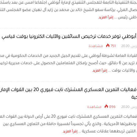
جنة التنفيذية التابعة للمجلس التنفيذي لإمارة أبوظبي اجتماعا امس عن بعد باستخ
رئيس الدولة والر
اتصال المرئي، برئاسة سمو الشيخ خالد بن محمد بن زايد آل نهيان عضو المجلس التن
يبحثان علاقات الت
والتطورات الإقليم
وظبي رئيس ...
إقرأ المزيد
وظبي توفر خدمات ترخيص السائقين والآليات الكترونيا بوقت قياسي
751 مشاهدة
يادة العامة لشرطة أبوظبي على تقديم الجيل الجديد من الخدمات الحكومية في مد
قياسية لا تزيد عن 6 دقائق، حيث أصبح بإمكان المتعاملين الحصول على خدمات مديرية تر
والآليات بوقت ...
إقرأ المزيد
تواصل فعاليات التمرين العسكري المشترك نايت فيوري 20 بين القوات
ية
896 مشاهدة
تتواصل فعاليات التمرين العسكري المشترك نايت فيوري 20 على أرض الدولة بين 
ة ونظيرتها الأمريكية ، والذي يأتي تجسيداً لمسيرة حافلة من التعاون العسكري بين
 اللتين تربطهما علاقات عسكرية ...
إقرأ المزيد