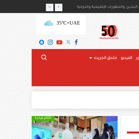
‹
›
أمير حمود بن سعود بن عبدالعزيز آل سعود
لبلدين والتطورات الإقليمية والدولية
+35°C
UAE
ر
الفيديو
ملحق الجريده
الأكثر قراءة
الأكثر قراءة