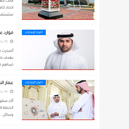
قالت الهي
اتخاذ كاف
ستستمر ا
موارد ع
اخبار الإمارات
19 مارس 2020
أصدرت دا
بهدف ضما
تساهم في 
عمار الن
اخبار الإمارات
19 مارس 2020
أكد سمو 
الخطة ال
وسائل ...