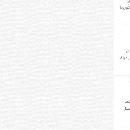
في
كورونا
ان
 مرنة
بة
فضل