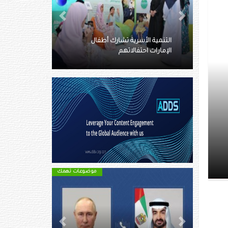
Next
Previous
الأعلى للأمومة والطفولة يكرم
شارك أطفال
أعضاء البرلمان الإماراتي للطفل
م
المنتهية عضويتهم
الـ 18 مدرسة
موضوعات تهمك
موضوعات تهمك
Next
Previous