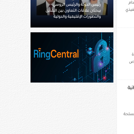
دام
ئيس الروسي
رئيس الدولة ونائباه يعزون خادم
فيذي
عاون بين البلدين
الحرمين بوفاة والدة الأمير حمود بن
ية والدولية
سعود بن عبدالعزيز آل سعود
ة
خيص
 الإماراتية
القوات المسلحة