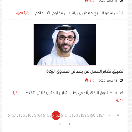
18 مارس 2020
672
ترأس سمو الشيخ حمدان بن راشد آل مكتوم نائب حاكم .....
إقرأ المزيد
تطبيق نظام العمل عن بعد في صندوق الزكاة
18 مارس 2020
819
كشف صندوق الزكاة بأنه في إطار التدابير الاحترازية التي تتخذها .....
إقرأ
المزيد
5167
5166
5165
5164
5163
5162
5161
5160
5159
5158
5157