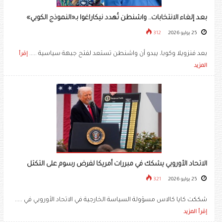
بعد إلغاء الانتخابات.. واشنطن تُهدد نيكاراغوا بـ«النموذج الكوبي»
25 يوليو 2026
312
بعد فنزويلا وكوبا، يبدو أن واشنطن تستعد لفتح جبهة سياسية .....
إقرأ
المزيد
الاتحاد الأوروبي يشكك في مبررات أمريكا لفرض رسوم على التكتل
25 يوليو 2026
321
شككت ​كايا كالاس مسؤولة السياسة الخارجية في الاتحاد الأوروبي في .....
إقرأ المزيد