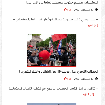
المشيشي يحسم: حكومة مستقلة تماما عن الأحزاب...!
12 أغسطس 2020
501
-- عبير موسي تُرحّب بحكومة مستقلة وتُعلن قبول لقاء المشيشي -- .....
إقرأ المزيد
الخطاب التآمري حول كوفيد-19: بين البارانويا والفكر النقدي...!
12 أغسطس 2020
501
-- تتزامن مراحـل انتشـار الخطـاب التآمـري مع فترات الأزمــات الاجتماعية
.....
إقرأ المزيد