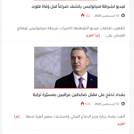
فيديو لشرطة منيابوليس يكشف صراعاً قبل وفاة فلويد
13 أغسطس 2020
502
أظهرت لقطات فيديو التقطتها كاميرات شرطة منيابوليس لوقائع
القبض على .....
إقرأ المزيد
بغداد تحتج على مقتل ضابطين عراقيين بمسيّرة تركية
13 أغسطس 2020
509
ألغت بغداد زيارة وزير الدفاع التركي واستدعت سفير أنقرة لديها .....
إقرأ
المزيد