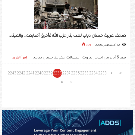
صحف عربية: حسان دياب لعب بنار حزب الله فأحرق أصابعه... والميناء
12 أغسطس 2020
391
بعد 6 أيام من انفجار بيروت، استقالت حكومة حسان دياب، .....
إقرأ المزيد
2243
2242
2241
2240
2239
2238
2237
2236
2235
2234
2233