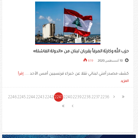
حزب الله وكارثة المرفأ يقربان لبنان من «الدولة الفاشلة»
10 أغسطس 2020
619
كشف مصدر أمني لبناني نقلا عن خبراء فرنسيين أمس الأحد .....
إقرأ
المزيد
2246
2245
2244
2243
2242
2241
2240
2239
2238
2237
2236