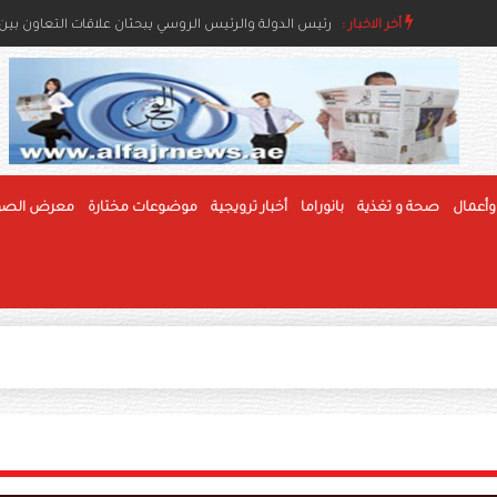
أخر الاخبار :
رئيس الدولة ونائباه يعزون خادم الحرمين بوفاة والدة ال
رئيس الدولة والرئيس الروسي يبحثان علاقات التعاون بين ا
وأعمال
صحة و تغذية
بانوراما
أخبار ترويجية
موضوعات مختارة
معرض الصو