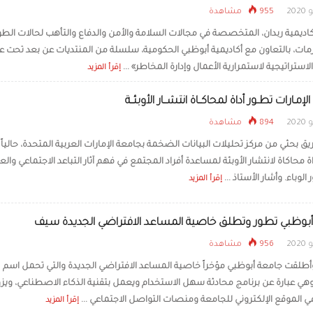
955 مشاهدة
ديمية ربدان، المتخصصة في مجالات السلامة والأمن والدفاع والتأهب لحالات الطو
لأزمات، بالتعاون مع أكاديمية أبوظبي الحكومية، سلسلة من المنتديات عن بعد تحت ع
الاستراتيجية لاستمرارية الأعمال وإدارة المخاطر» ...
إقرأ المزيد
لإمـارات تطـور أداة لمحاكــاة انتشــار الأوبئــة
894 مشاهدة
 بحثي من مركز تحليلات البيانات الضخمة بجامعة الإمارات العربية المتحدة، حالياً 
ة محاكاة لانتشار الأوبئة لمساعدة أفراد المجتمع في فهم آثار التباعد الاجتماعي والعز
الوباء. وأشار الأستاذ ...
إقرأ المزيد
بوظبي تطور وتطلق خاصية المساعد الافتراضي الجديدة سيف
956 مشاهدة
لقت جامعة أبوظبي مؤخراً خاصية المساعد الافتراضي الجديدة والتي تحمل اسم
هي عبارة عن برنامج محادثة سهل الاستخدام ويعمل بتقنية الذكاء الاصطناعي، ويزو
الموقع الإلكتروني للجامعة ومنصات التواصل الاجتماعي ...
إقرأ المزيد