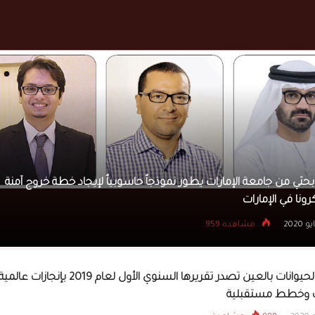
أبو ظبي التقني يستقطب 
مواطن للتنافس في «مب
المستقبل»
مركز عكاسة للتصوير الفوتوغرافي في جامعة نيويورك أبوظبي ي
نصري فليحان الرقمية من الصور
7 مايو 2020
مشاهده 7058
حديقة الحيوانات بالعين تصدر تقريرها السنوي الأول لعام 2019 بإنجازات عالمي
وخطط مستقبلية