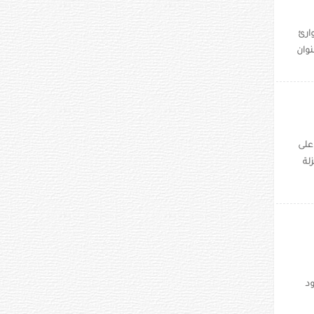
ارئ
نوان
على
لة
د