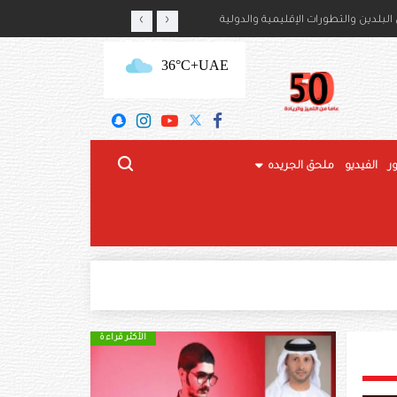
‹
›
أمير حمود بن سعود بن عبدالعزيز آل سعود
لبلدين والتطورات الإقليمية والدولية
+36°C
UAE
ر
الفيديو
ملحق الجريده
الأكثر قراءة
الأكثر قراءة