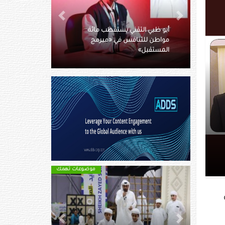
جامعة نيويورك أبوظبي تعلن عن
Next
Previous
مائة
حصول ثلاثة من أعضاء هيئة
رمج
التدريس على الإقامة الذهبية في
دولة الإمارات
طلق مجموعة
موضوعات تهمك
موضوعات تهمك
ة
Next
Previous