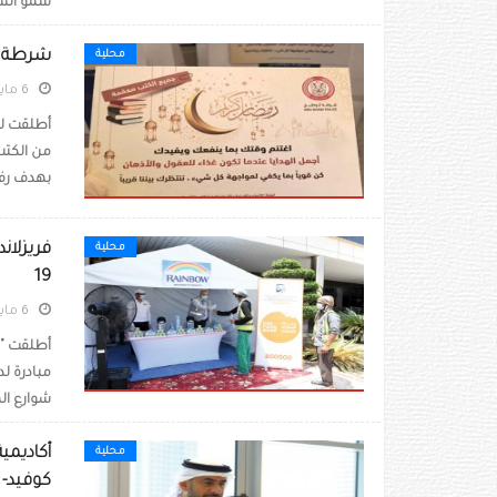
سمو الشي
شرطة أبو
محلية
6 مايو 2020
أطلقت لجن
من الكتب
بهدف رفع
فريزلان
محلية
19
6 مايو 2020
أطلقت "ف
شوارع ال
أكاديمي
محلية
كوفيد- 19