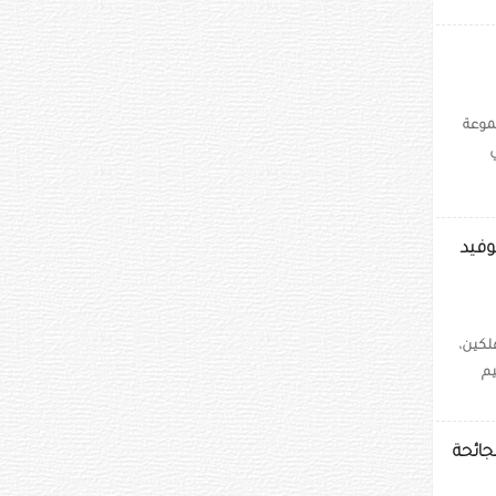
جموعة
وفيد
لكين،
تعقيم
جائحة