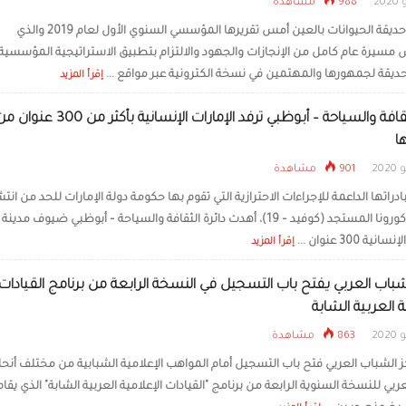
988 مشاهدة
الألعاب الشعبية في «الوث
أصدرت حديقة الحيوانات بالعين أمس تقريرها المؤسسي السنوي الأول لعام 2019 والذي
للرطب».. ذاكرة المجتمع 
بالممارسة
سيرة عام كامل من الإنجازات والجهود والالتزام بتطبيق الاستراتيجية المؤسسية،
حديقة لجمهورها والمهتمين في نسخة الكترونية عبر مواقع ...
إقرأ المزيد
دائرة الثقافة والسياحة – أبوظبي ترفد الإمارات الإنسانية بأكثر من 300 عنو
ا
901 مشاهدة
اتها الداعمة للإجراءات الاحترازية التي تقوم بها حكومة دولة الإمارات للحد من انتش
فيروس كورونا المستجد (كوفيد – 19)، أهدت دائرة الثقافة والسياحة – أبوظبي ضيوف مدينة
ية 300 عنوان ...
إقرأ المزيد
شباب العربي يفتح باب التسجيل في النسخة الرابعة من برنامج القيادات
ة العربية الشابة
863 مشاهدة
ز الشباب العربي فتح باب التسجيل أمام المواهب الإعلامية الشبابية من مختلف أنحا
عربي للنسخة السنوية الرابعة من برنامج "القيادات الإعلامية العربية الشابة" الذي يقام