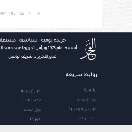
484
483
482
جريده يومية - سياسية - مستقله
أسسها عام 1975 ويرأس تحريرها عبيد حميد المزروعي
مدير التحرير د. شريف الباسل
روابط سريعه
الرئيسية
أخبار ترويجية
اخبار الإمارات
همس الفجر
أخبار عربية و دولية
حول العالم
الفجر الرياضى
بانوراما
المال والاعمال
سياحة