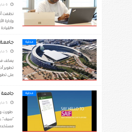
6 مايو 2020
نظمت أكا
وإدارة ا
«القيادة 
جـامعـة ا
محلية
5 مايو 2020
يعكف فريق
تطوير أدا
على تطور 
جامعة أ
محلية
5 مايو 2020
طورت وأط
"سيف"، و
مستخدمي 