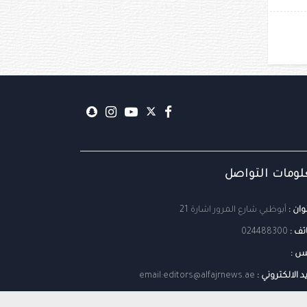
ومات التواصل
وان :
أبوظبي شارع المرور اشارة 21
تف :
024488300
س :
يد الالكتروني :
email:editors@alfajrnews.ae