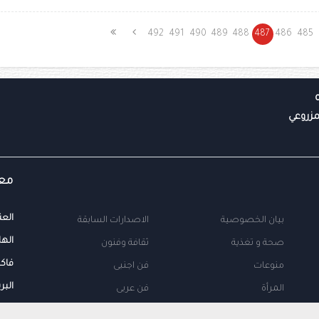
492
491
490
489
488
487
486
485
معل
العن
بيان الخصوصية
الاصدارات السابقة
الها
صحة و تغذية
ثقافة وفنون
فاك
منوعات
فن اجنبى
البر
المرأة
فن عربى
محلية
اتصل بنا