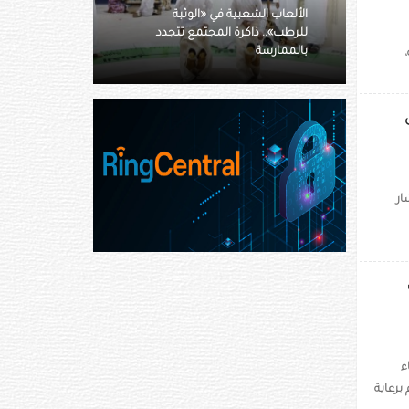
بة
طلاب موهوبون في الشعر النبطي
تتجدد
يزورون جناح هيئة أبوظبي للتراث
في الوثبة
ان من
ار
ء
 برعاية