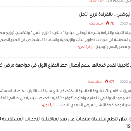
خ منصور بن ...
إقرأ المزيد
ظبي... بالقراءة نزرع الأمل
713 مشاهدة
ة الأدباء والقراءة بشرطة أبوظبي مبادرة " بالقراءة نزرع الأمل " وتتضمن توزيع م
 المعقمة في مجالات تطوير الذات والإيجابية والسعادة للأشخاص في الحجر الصحي
 معنوياتهم وترسيخ ...
إقرأ المزيد
د كامبينا تقدم خدماتها لدعم أبطال خط الدفاع الأول في مواجهة مرض ك
975 مشاهدة
ريزلاند كامبينا"، الشركة العالمية المختصة بإنتاج مشتقات الألبان الخاصة بالمسته
مبادرة لدعم جهود الدولة في التعقيم واحتواء "كوفيد 19فيما خصصت بلدية دبي طاقم ل
مدينة ومكافحة انتشار المرض المعدي، قامت ...
إقرأ المزيد
ة ربدان تنظم سلسلة منتديات عن بعد لمناقشة التحديات المستقبلية ل