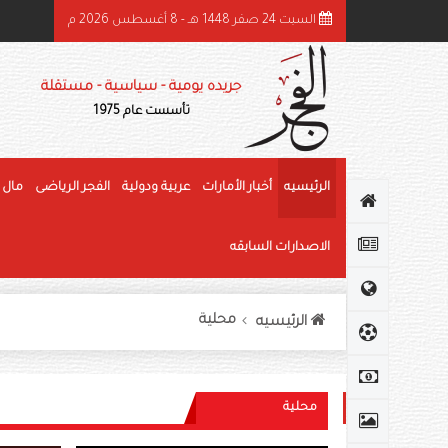
السبت 24 صفر 1448 هـ - 8 أغسطس 2026 م
ئيس الدولة ونائباه يهنئون رئيس كوت ديفوار بذكرى استقلال بلاده
جريده يومية - سياسية - مستقلة
تأسست عام 1975
الرئيسيه
أخبار الأمارات
عربية ودولية
الفجر الرياضى
مال 
الاصدارات السابقه
محلية
الرئيسيه
محلية