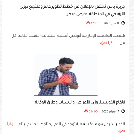
جزيرة ياس تحتفل بالإعلان عن خطط تطوير عالم ومنتجع ديزني
الترفيهي في المنطقة بعرض مبهر
11 مايو 2025
47355
شهدت العاصمة الإماراتية أبوظبي أمسية استثنائية احتفلت خلالها كل
من .....
إقرأ المزيد
ارتفاع الكوليسترول.. الأعراض والاسباب وطرق الوقاية
17 فبراير 2025
55490
الكوليسترول هو مادة شمعية توجد في الدم، يحتاجها الجسم لبناء .....
إقرأ
المزيد