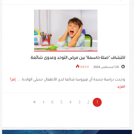
اكتشاف "صلة حاسمة" بين مرض التوحد وعدوى شائعة
26 أغسطس 2024
68331
وجدت دراسة جديدة أن فيروسا شائعا لدى الأطفال حديثي الولادة .....
إقرأ
المزيد
6
5
4
3
2
1