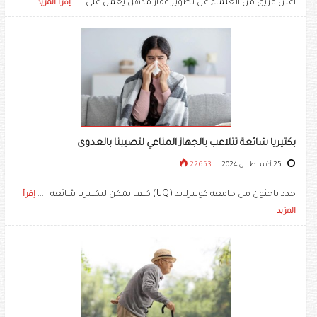
أعلن فريق من العلماء عن تطوير عقار مذهل يعمل على .....
إقرأ المزيد
بكتيريا شائعة تتلاعب بالجهاز المناعي لتصيبنا بالعدوى
25 أغسطس 2024
22653
حدد باحثون من جامعة كوينزلاند (UQ) كيف يمكن لبكتيريا شائعة .....
إقرأ
المزيد