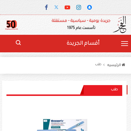
جريدة يومية - سياسية - مستقلة
تأسست عام 1975
أقسام الجريدة
طب
الرئيسيه
طب