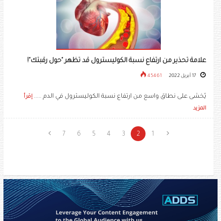
علامة تحذير من ارتفاع نسبة الكوليسترول قد تظهر "حول رقبتك"!
17 أبريل 2022
45461
يُخشى على نطاق واسع من ارتفاع نسبة الكوليسترول في الدم .....
إقرأ
المزيد
7
6
5
4
3
2
1