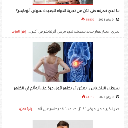
ما الذي نعرفه حتى الآن عن تجربة الدواء الجديدة لمرض ألزهايمر؟
9 يوليو 2023
48855
يجري اختبار عقار جديد مصمم لدرء مرض ألزهايمر في أكثر .....
إقرأ المزيد
سرطان البنكرياس.. يمكن أن يظهر لأول مرة على أنه ألم في الظهر
9 يوليو 2023
44819
حذر الخبراء من مرض "قاتل صامت" قد يظهر على أنه .....
إقرأ المزيد