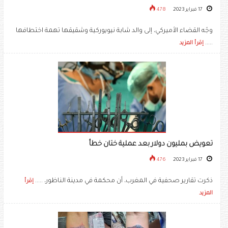
17 فبراير 2023
478
وجّه القضاء الأميركي، إلى والد شابة نيويوركية وشقيقها تهمة اختطافها
.....
إقرأ المزيد
تعويض بمليون دولار بعد عملية ختان خطأ
17 فبراير 2023
476
ذكرت تقارير صحفية في المغرب، أن محكمة في مدينة الناظور، .....
إقرأ
المزيد