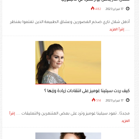
17 فبراير 2023
482
أذهل شلال ناري ضخم المصورين وعشاق الطبيعة الذين تمتعوا بمنظر
.....
إقرأ المزيد
كيف ردت سيلينا غوميز على انتقادات زيادة وزنها ؟
17 فبراير 2023
514
مجددًا ، تعود سيلينا غوميز وترد على بعض المتنمرين والتعليقات .....
إقرأ
المزيد