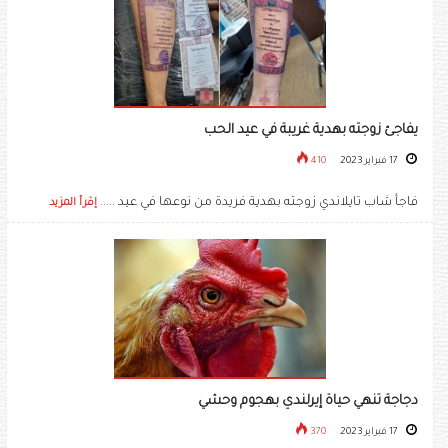
يفاجئ زوجته بهدية غريبة في عيد الحب
17 فبراير 2023
410
فاجأ شاب تايلاندي زوجته بهدية فريدة من نوعها في عيد .....
إقرأ المزيد
دجاجة تنهي حياة إيرلندي بهجوم وحشي
17 فبراير 2023
370