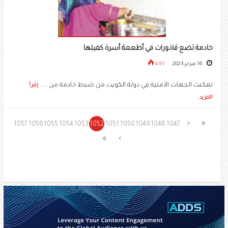
خادمة تضع قاذورات في أطعمة أسرة كفيلها
16 فبراير 2023
495
تمكنت الجهات الأمنية في دولة الكويت من ضبط خادمة من .....
إقرأ
المزيد
1057
1056
1055
1054
1053
1052
1051
1050
1049
1048
1047