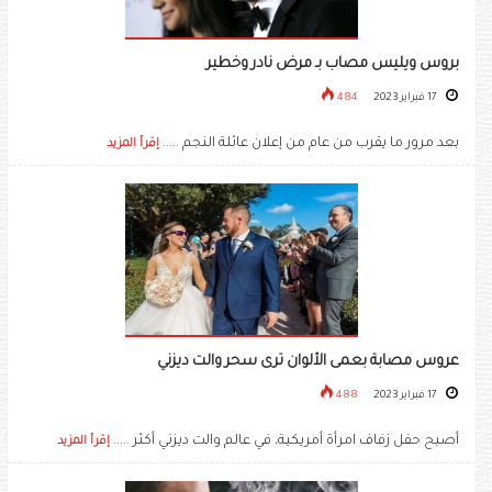
بروس ويليس مصاب بـ مرض نادر وخطير
17 فبراير 2023
484
بعد مرور ما يقرب من عام من إعلان عائلة النجم .....
إقرأ المزيد
عروس مصابة بعمى الألوان ترى سحر والت ديزني
17 فبراير 2023
488
أصبح حفل زفاف امرأة أمريكية، في عالم والت ديزني أكثر .....
إقرأ المزيد