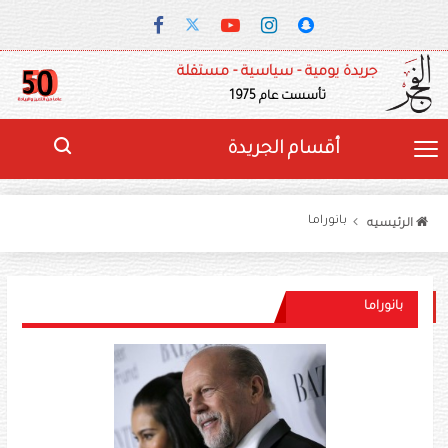
جريدة يومية - سياسية - مستقلة
تأسست عام 1975
أقسام الجريدة
بانوراما
الرئيسيه
بانوراما