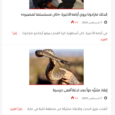
مُدلك مارادونا يروي أيامه الأخيرة: «كان مستسلما لمصيره»
7 أغسطس 2026
98
في أيامه الأخيرة، كان أسطورة كرة القدم دييغو أرماندو مارادونا .....
إقرأ
المزيد
إنقاذ متنزّه جواً بعد لدغة أفعى جرسية
7 أغسطس 2026
96
أنقذت فرق البحث والإنقاذ متنزّهًا من منطقة نائية في غابة .....
إقرأ المزيد