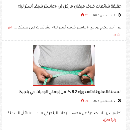
حقيقة شائعات خلاف ميغان ماركل في «ماستر شيف أستراليا»
7 أغسطس 2026
111
نفى أحد حكام برنامج «ماستر شيف أستراليا» الشائعات التي تحدثت .....
إقرأ
المزيد
السمنة المفرطة تقف وراء 8.2 % من إجمالي الوفيات في بلجيكا
7 أغسطس 2026
94
أظهرت بيانات صادرة عن معهد الأبحاث البلجيكي Sciensano أن السمنة
.....
إقرأ المزيد