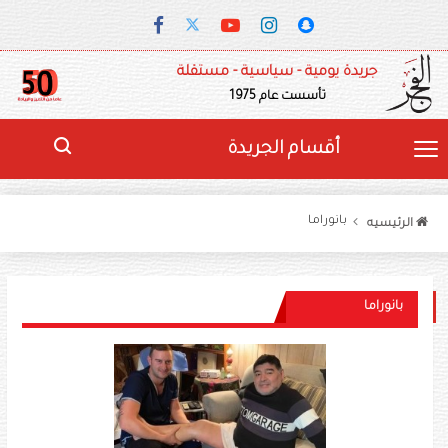
جريدة يومية - سياسية - مستقلة
تأسست عام 1975
أقسام الجريدة
بانوراما
الرئيسيه
بانوراما