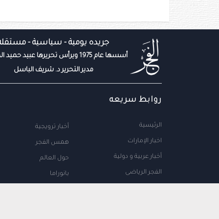
جريده يومية - سياسية - مستقله
أسسها عام 1975 ويرأس تحريرها عبيد حميد المزروعي
مدير التحرير د. شريف الباسل
روابط سريعه
الرئيسية
أخبار ترويجية
اخبار الإمارات
همس الفجر
أخبار عربية و دولية
حول العالم
الفجر الرياضى
بانوراما
المال والاعمال
سياحة
مجتمع الإمارات
علوم