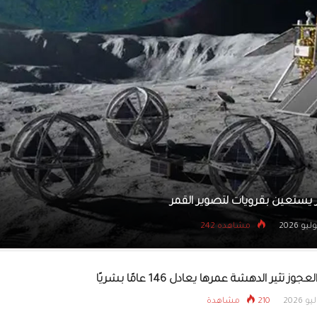
يتسللون إلى بنك عبر نفق
جثة فتاة داخل حقيبة سفر في اليونان
31 يوليو 2026
مشاهده 252
وز تثير الدهشة عمرها يعادل 146 عامًا بشريًا
210 مشاهدة