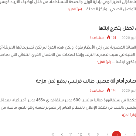
دفة إلى تعزيز الوعي بإدارة الوزن والصحة المستدامة، من خلال توظيف الأزياء كوسي
لتواصل الصحي. وتركز الحملة ...
إقرأ المزيد
 تحفل بتخرج ابنتها
161 مشاهدة
نانة المصرية منى زكي الأنظار بقوة، ولكن هذه المرة لم تكن تصريحاتها الجريئة أو
 الفنية هي سبب تصدرها الترند، وإنما لحظات من الانفعال القوي التلقائي التي صاحب
تخرج ابنتها ...
إقرأ المزيد
دم أمام آلة عصير.. طالب فرنسي يدفع ثمن مزحة
174 مشاهدة
غرمت محكمة في سنغافورة طالبا فرنسيا 600 دولار سنغافوري «465 دولارا أميركيا»،
يس بالذنب في تهمة الإخلال بالنظام العام، إثر تصوير نفسه وهو يلعق ماصة من آل
إقرأ المزيد
11
10
9
8
7
6
5
4