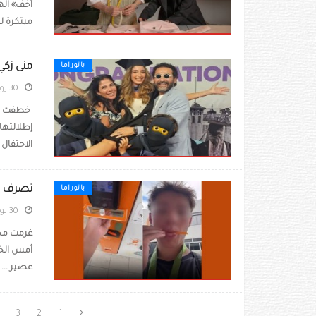
أخف» الها
مبتكرة ل
منى زكي
بانوراما
30 يوليو 2026
خطفت الف
إطلالتها
الاحتفال ب
تصرف صا
بانوراما
30 يوليو 2026
أمس الخم
عصير ...
3
2
1