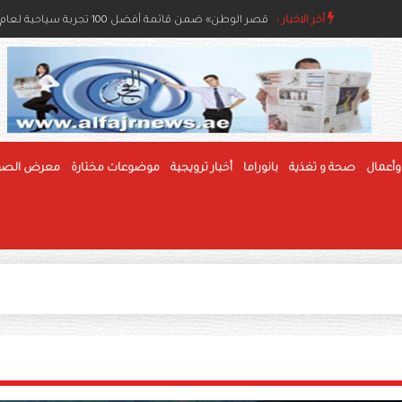
مسابقات الفاكهة بمهرجان الوثبة للرطب تعزز جودة الإنتا
أخر الاخبار :
«قصر الوطن» ضمن قائمة أفضل 100 تجربة سياحية لعام 2026
وأعمال
صحة و تغذية
بانوراما
أخبار ترويجية
موضوعات مختارة
معرض الصو