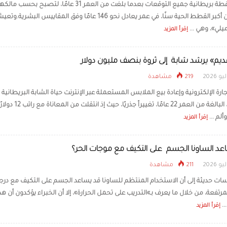
تجاوزت قطة بريطانية جميع التوقعات بعدما بلغت من العمر 31 عامًا، لتصبح بحسب مالك
واحدة من أكبر القطط الحية سنًا، في عمر يعادل نحو 146 عامًا وفق المقاييس البشرية.و
اكتشاف زهرة جبلية آكلة
الصين
يلي»، وهي ...
إقرأ المزيد
ديم» يرشد شابة إلى ثروة بنصف مليون دولار
219 مشاهدة
ارة الإلكترونية وإعادة بيع الملابس المستعملة عبر الإنترنت حياة الشابة البريطانية 
دونوهيو، البالغة من العمر 22 عامًا، تغييراً جذريًا، حيث إذ انتقلت من المعاناة مع راتب 
ألم ...
إقرأ المزيد
د الساونا الجسم على التكيف مع موجات الحر؟
211 مشاهدة
سات حديثة إلى أن الاستخدام المنتظم للساونا قد يساعد الجسم على التكيف مع درج
لمرتفعة، من خلال ما يعرف بـ»التدريب على تحمل الحرارة»، إلا أن الخبراء يؤكدون أن هذ
..
إقرأ المزيد