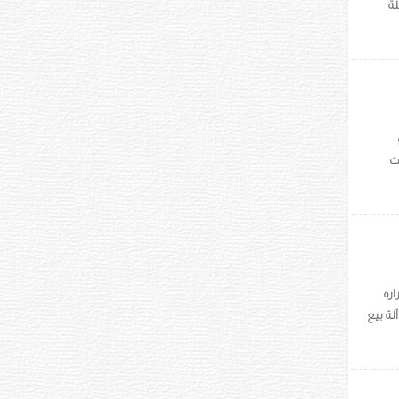
لة
ت
 بعد إقراره
ة بيع