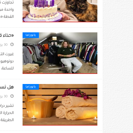
القطة «م
«حذاء ق
بانوراما
30 يوليو 2026
غيرت التج
للساعة، و
هل تساع
بانوراما
30 يوليو 2026
تشير درا
الحرارة ا
الطريقة .