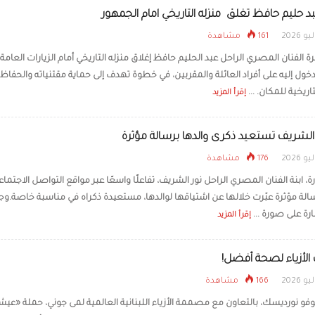
د حليم حافظ تغلق منزله التاريخي امام الجمهور
161 مشاهدة
ة الفنان المصري الراحل عبد الحليم حافظ إغلاق منزله التاريخي أمام الزيارات العامة،
خول إليه على أفراد العائلة والمقربين، في خطوة تهدف إلى حماية مقتنياته والحفاظ
اريخية للمكان. ...
إقرأ المزيد
ر الشريف تستعيد ذكرى والدها برسالة مؤثرة
176 مشاهدة
ة، ابنة الفنان المصري الراحل نور الشريف، تفاعلًا واسعًا عبر مواقع التواصل الاجتماع
الة مؤثرة عبّرت خلالها عن اشتياقها لوالدها، مستعيدة ذكراه في مناسبة خاصة.وج
رة على صورة ...
إقرأ المزيد
لأزياء لصحة أفضل!
166 مشاهدة
فو نورديسك، بالتعاون مع مصممة الأزياء اللبنانية العالمية لمى جوني، حملة «عيش