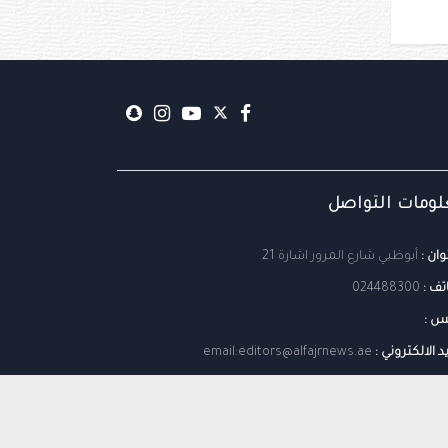
ومات التواصل
وان :
أبوظبي شارع المرور اشارة 21
تف :
024488300
س :
يد الالكتروني :
email:editors@alfajrnews.ae