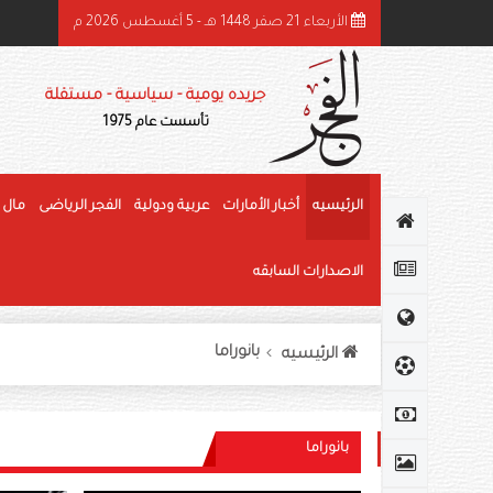
الأربعاء 21 صفر 1448 هـ - 5 أغسطس 2026 م
هرجان الوثبة للرطب يتوج الفائزين في «خرايف البيت» والمانجو
جريده يومية - سياسية - مستقلة
تأسست عام 1975
الرئيسيه
أخبار الأمارات
عربية ودولية
الفجر الرياضى
مال 
الاصدارات السابقه
بانوراما
الرئيسيه
بانوراما