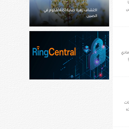
ها
تعيش
 للحوم في
كولومبية تزعم شراء منزلين من
«ثرثرة الجيران»
مادي
12 دولارًا
ات
ه