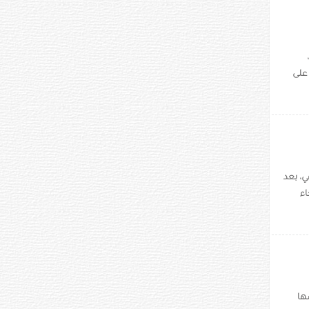
 على
ي، بعد
اء
ها