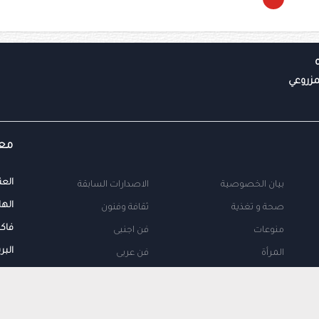
معل
العن
بيان الخصوصية
الاصدارات السابقة
الها
صحة و تغذية
ثقافة وفنون
فاك
منوعات
فن اجنبى
البر
المرأة
فن عربى
محلية
اتصل بنا
طب
اعلن معنا