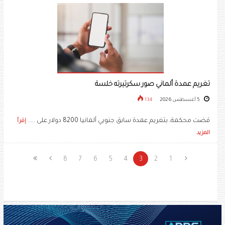
تغريم عمدة ألماني صور سكرتيرته خلسة
5 أغسطس 2026
134
قضت محكمة، بتغريم عمدة سابق جنوبي ألمانيا 8200 دولار على .....
إقرأ
المزيد
8
7
6
5
4
3
2
1