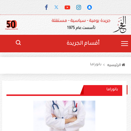
جريدة يومية - سياسية - مستقلة
تأسست عام 1975
أقسام الجريدة
بانوراما
الرئيسيه
بانوراما