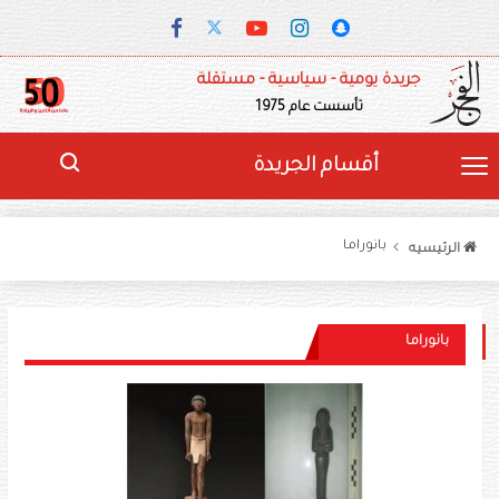
جريدة يومية - سياسية - مستقلة
تأسست عام 1975
أقسام الجريدة
بانوراما
الرئيسيه
بانوراما