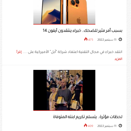
بسبب أمر مثير للضحك.. خبراء ينتقدون آيفون 14
11 سبتمبر 2022
475
انتقد خبراء في مجال التقنية اعتماد شركة "أبل" الأميركية على .....
إقرأ
المزيد
لحظات مؤثرة.. يتسلم تكريم ابنته المتوفاة
11 سبتمبر 2022
409