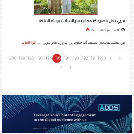
مربي نحل قصر باكنغهام يخبر النحلات بوفاة الملكة
11 سبتمبر 2022
357
في تقليد غامض يعتقد أنه يعود إلى قرون، قام مربي .....
إقرأ المزيد
1200
1199
1198
1197
1196
1195
1194
1193
1192
1191
1190