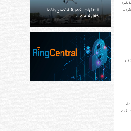
ريتني
ي ...
بح واقعاً
إنقاذ ثعبان ضخم داخل مطار
جبل
عاد
لانات