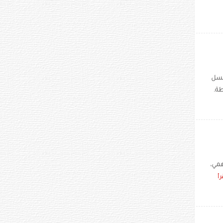
لسل
الشرطة.
همي،
رأ