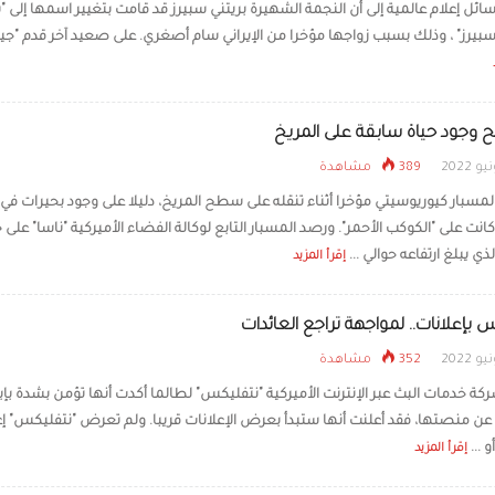
ئل إعلام عالمية إلى أن النجمة الشهيرة ​بريتني سبيرز​ قد قامت بتغيير اسمها إلى "ب
يرز" ، وذلك بسبب زواجها مؤخرا من الإيراني ​سام أصغري​. على صعيد آخر قدم "جيم
الطائرات الكهربائية تص
خلال 4 سنوات
جح وجود حياة سابقة على المريخ
389 مشاهدة
مسبار كيوريوسيتي مؤخرا أثناء تنقله على سطح المريخ، دليلا على وجود بحيرات في
نت على "الكوكب الأحمر". ورصد المسبار التابع لوكالة الفضاء الأميركية "ناسا" على 
ذي يبلغ ارتفاعه حوالي ...
إقرأ المزيد
 بإعلانات.. لمواجهة تراجع العائدات
352 مشاهدة
كة خدمات البث عبر الإنترنت الأميركية "نتفليكس" لطالما أكدت أنها تؤمن بشدة بإب
عن منصتها، فقد أعلنت أنها ستبدأ بعرض الإعلانات قريبا. ولم تعرض "نتفليكس" إع
و ...
إقرأ المزيد