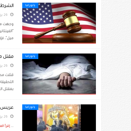
الشرطة تض
بانوراما
26 يونيو 2022
وجهت مح
ميل"، فإن
مقتل م
بانوراما
26 يونيو 2022
قتلت مطر
التحقيقا
بمقتل الم
عريس يق
بانوراما
26 يونيو 2022
...
إقرأ الم