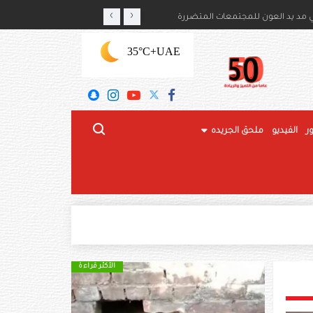
‹
›
يُمثِّل أولوية استراتيجية
منصور بن زايد: الإمارات، 
+35°C
UAE
ر
الفيديو
ملحق الجريده
الأكثر قراءة
الأكثر قراءة