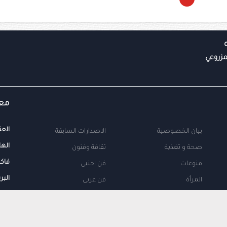
معل
العن
بيان الخصوصية
الاصدارات السابقة
الها
صحة و تغذية
ثقافة وفنون
فاك
منوعات
فن اجنبى
البر
المرأة
فن عربى
محلية
اتصل بنا
طب
اعلن معنا