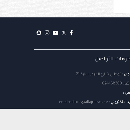
ومات التواصل
وان :
أبوظبي شارع المرور اشارة 21
تف :
024488300
س :
يد الالكتروني :
email:editors@alfajrnews.ae