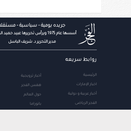
جريده يومية - سياسية - مستقله
أسسها عام 1975 ويرأس تحريرها عبيد حميد المزروعي
مدير التحرير د. شريف الباسل
روابط سريعه
الرئيسية
أخبار ترويجية
اخبار الإمارات
همس الفجر
أخبار عربية و دولية
حول العالم
الفجر الرياضى
بانوراما
المال والاعمال
سياحة
مجتمع الإمارات
علوم