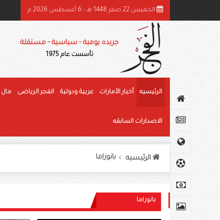
الخميس 22 صفر 1448 هـ - 6 أغسطس 2026 م
دالله بن زايد وأمين عام جامعة الدول العربية يبحثان هاتفياً الأوضاع في المنطقة
جريده يومية - سياسية - مستقلة
تأسست عام 1975
الرئيسيه
أخبار الأمارات
عربية ودولية
الفجر الرياضى
مال 
الاصدارات السابقه
بانوراما
الرئيسيه
بانوراما