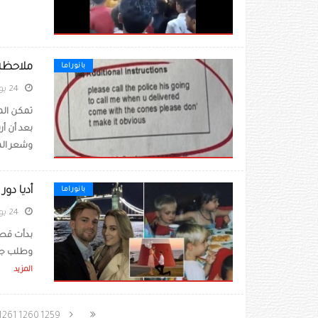
ملاحظة
بانوراما
24 يونيو 2022
تمكن الم
وشعر المو
أديا دور 
بانوراما
24 يونيو 2022
بدأت قصة
وطلب جو 
المزيد
1261
1260
1259