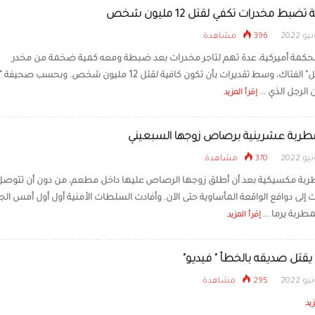
بط مخدرات تكفي لقتل 12 مليون شخص
396 مشاهدة
كمة أميركية، عدة تهم لتاجر مخدرات بعد ضبطة ومعه كمية ضخمة من مخدر
"الفينتانيل" الفتاك، وسط تقديرات بأن تكون كافية لقتل 12 مليون شخص. وبحسب صح
 الرجل الذي ...
إقرأ المزيد
طربة عشرينية برصاص زوجها السبعيني
370 مشاهدة
بة مكسيكية بعد أن أطلق زوجها الرصاص عليها داخل مطعم، من دون أن تتوصل
ت إلى دوافع الواقعة المأساوية حتى الآن. وأفادت السلطات الأمنية أول أول أمس ال
طربة يرما ...
إقرأ المزيد
تل صديقه بالخطأ " فيديو"
295 مشاهدة
زيد