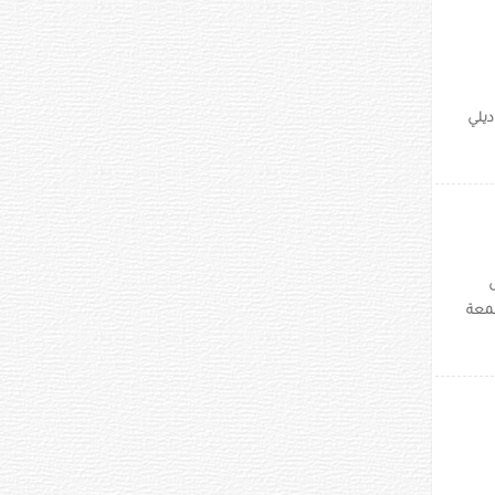
يفة "ديلي
جمعة