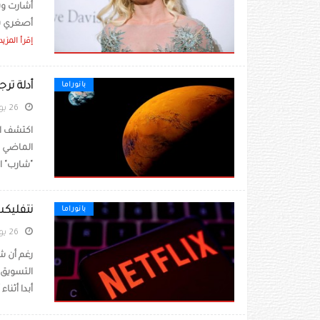
أشارت وسا
أصغري سب
إقرأ المزيد
أدلة تر
بانوراما
26 يونيو 2022
اكتشف ال
الماضي كا
"شارب" ال
نتفليكس
بانوراما
26 يونيو 2022
رغم أن شر
التسويق 
أبدا أثناء أ