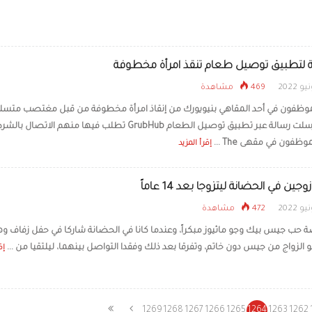
 لتطبيق توصيل طعام تنقذ امرأة مخطوفة
469 مشاهدة
وظفون في أحد المقاهي بنيويورك من إنقاذ امرأة مخطوفة من قبل مغتصب متس
بعد أن أرسلت رسالة عبر تطبيق توصيل الطعام GrubHub تطلب فيها منهم الاتصال ب
ظفون في مقهى The ...
إقرأ المزيد
زوجين في الحضانة ليتزوجا بعد 14 عاماً
472 مشاهدة
 حب جيس بيك وجو ماثيوز مبكراً، وعندما كانا في الحضانة شاركا في حفل زفاف و
الزواج من جيس دون خاتم، وتفرقا بعد ذلك وفقدا التواصل بينهما، ليلتقيا من ...
إق
1269
1268
1267
1266
1265
1264
1263
1262