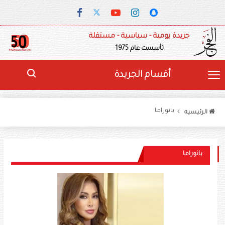
جريدة يومية - سياسية - مستقلة
تأسست عام 1975
أقسام الجريدة
بانوراما
الرئيسيه
بانوراما