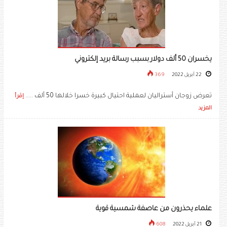
يخسران 50 ألف دولار بسبب رسالة بريد إلكتروني
22 أبريل 2022
369
تعرض زوجان أستراليان لعملية احتيال كبيرة خسرا خلالها 50 ألف .....
إقرأ
المزيد
علماء يحذرون من عاصفة شمسية قوية
21 أبريل 2022
608