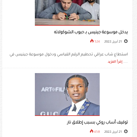
يدخل موسوعة جينيس بـ حبوب الشوكولاته
21 أبريل 2022
524
استطاع شاب عراقي تحطيم الرقم القياسي ودخول موسوعة جينيس في
.....
إقرأ المزيد
توقيف أساب روكي بسبب إطلاق نار
21 أبريل 2022
458