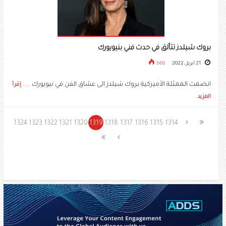
بروك شيلدز تتألق في حدث فني بنيويورك
21 أبريل 2022
360
انضمت الممثلة الأميركية ​بروك شيلدز​ الى عشاق الفن في نيويورك .....
إقرأ
المزيد
1324
1323
1322
1321
1320
1319
1318
1317
1316
1315
1314