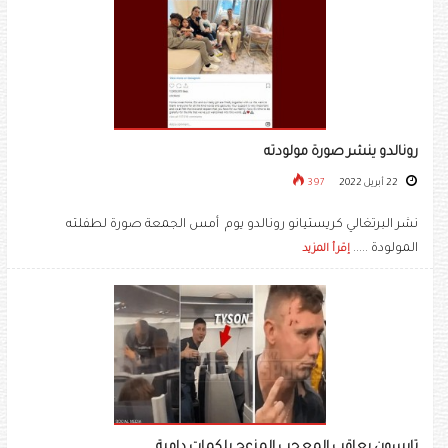
رونالدو ينشر صورة مولودته
22 أبريل 2022
397
نشر البرتغالي كريستيانو رونالدو يوم أمس الجمعة صورة لطفلته
المولودة .....
إقرأ المزيد
تايسون يعاقب المعجب المزعج بلكمات دامية