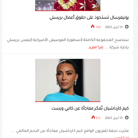
يونيفرسال تستحوذ على حقوق أعمال بريسلي
13 أبريل 2022
390
ستصبح المجموعة الكاملة لأسطورة الموسيقى الأميركية إليفس بريسلي
بإدارة شركة .....
إقرأ المزيد
كيم كارداشيان تُفجّر مفاجأة عن كانيي ويست
13 أبريل 2022
415
فجّرت نجمة تلفزيون الواقع ​كيم كارداشيان​ مفاجأة عن النجم العالمي .....