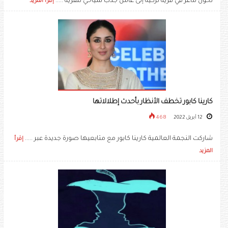
تحول ماعز في قرية تركية إلى عامل جذب سياحي للقرية .....
إقرأ المزيد
كارينا كابور تخطف الأنظار بأحدث إطلالاتها
12 أبريل 2022
468
شاركت النجمة العالمية ​كارينا كابور​ مع متابعيها صورة جديدة عبر .....
إقرأ
المزيد