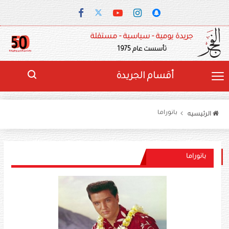
جريدة يومية - سياسية - مستقلة
تأسست عام 1975
أقسام الجريدة
بانوراما
الرئيسيه
بانوراما