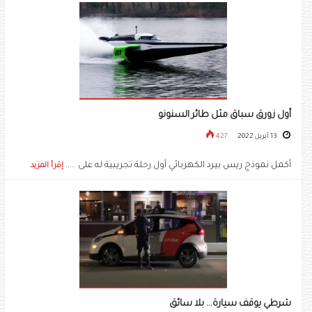
أول زورق سباق مثل طائر السنونو
13 أبريل 2022
427
أكمل نموذج ريس بيرد الكهربائي أول رحلة تجريبية له على .....
إقرأ المزيد
شرطي يوقف سيارة... بلا سائق