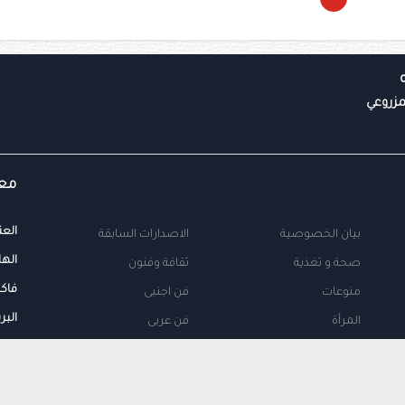
معل
العن
بيان الخصوصية
الاصدارات السابقة
الها
صحة و تغذية
ثقافة وفنون
فاك
منوعات
فن اجنبى
البر
المرأة
فن عربى
محلية
اتصل بنا
طب
اعلن معنا