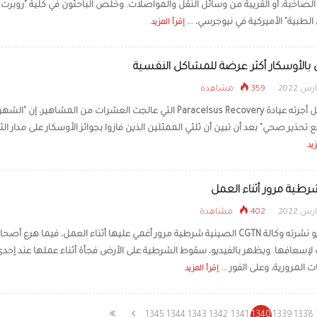
الصاخبة، أو القريبة من وسائل النقل والمواصلات. وخلص الباحثون في كلية "روبرت 
لطبية" الأميركية في نيوجرسي، ...
إقرأ المزيد
ن بالأوسكار أكثر عرضة للمشاكل النفسية
359 مشاهدة
قال تحليل أجرته عيادة Paracelsus Recovery التي عالجت العشرات من المشاهير، إن 
ع تحذير صحي" بعد أن تبين أن ثلثي الممثلين الذين فازوا بجوائز الأوسكار على مدار الث
زيد
رطية مرور أثناء العمل
402 مشاهدة
وثق فيديو نشرته وكالة CGTN الصينية شرطية مرور أغمي عليها أثناء العمل، فيما هرع أصح
 لإسعافها. ويظهر بالفيديو، سقوط الشرطية على الأرض فجأة أثناء عملها عند إحدى
 المرورية، وعلى الفور ...
إقرأ المزيد
1345
1344
1343
1342
1341
1340
1339
1338