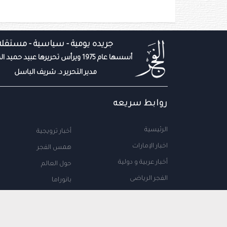
جريده يومية - سياسية - مستقله
أسسها عام 1975 ويرأس تحريرها عبيد حميد المزروعي
مدير التحرير د. شريف الباسل
روابط سريعه
الرئيسية
أخبار ترويجية
اخبار الإمارات
همس الفجر
أخبار عربية و دولية
حول العالم
الفجر الرياضى
بانوراما
المال والاعمال
سياحة
مجتمع الإمارات
علوم