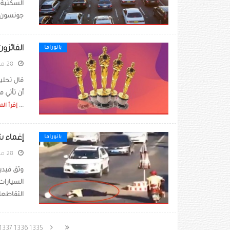
السكنية 
جونسون ا
الفائزو
بانوراما
28 مارس 2022
أن تأتي م
...
إقرأ الم
إغماء ش
بانوراما
28 مارس 2022
السيارات
التقاطعات
1337
1336
1335