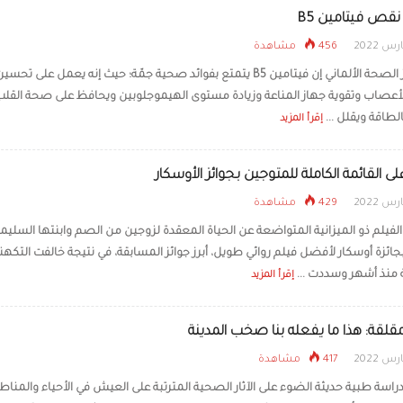
قص فيتامين B5
456 مشاهدة
قال مركز الصحة الألماني إن فيتامين B5 يتمتع بفوائد صحية جمّة؛ حيث إنه يعمل على تحسي
أعصاب وتقوية جهاز المناعة وزيادة مستوى الهيموجلوبين ويحافظ على صحة القلب
لطاقة ويقلل ...
إقرأ المزيد
 القائمة الكاملة للمتوجين بجوائز الأوسكار
429 مشاهدة
 الفيلم ذو الميزانية المتواضعة عن الحياة المعقدة لزوجين من الصم وابنتها السليم
جائزة أوسكار لأفضل فيلم روائي طويل، أبرز جوائز المسابقة، في نتيجة خالفت التكهن
ة منذ أشهر وسددت ...
إقرأ المزيد
قلقة: هذا ما يفعله بنا صخب المدينة
417 مشاهدة
سة طبية حديثة الضوء على الآثار الصحية المترتبة على العيش في الأحياء والمناط