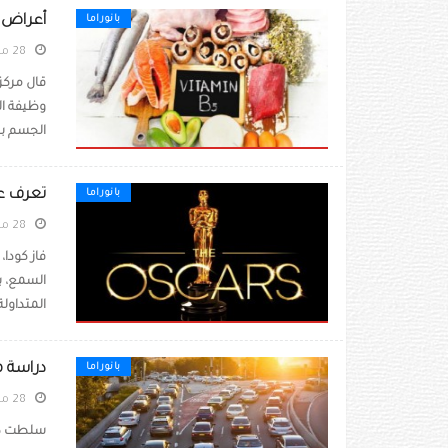
أعراض ن
بانوراما
28 مارس 2022
وظيفة ال
الجسم با
تعرف على
بانوراما
28 مارس 2022
فاز كودا،
السمع، ب
المتداول
دراسة م
بانوراما
28 مارس 2022
سلطت درا