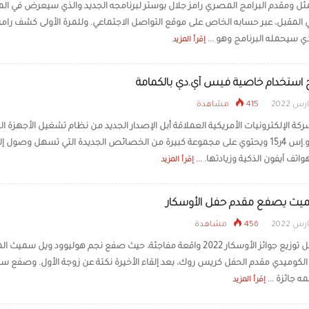
ثل ومقدم البرامج المصري ​رامز جلال​ بوستر لبرنامجه الجديد والذي سيعرض في ا
 المقبل، عبر حسابه الخاص على موقع التواصل الاجتماعي. وللمرة الأولى كشف رامز
اكتشاف زهرة جبلية آكلة 
الصين
ي سيحمله البرنامج وهو ...
إقرأ المزيد
ح استخدام خاصية فيس آي.دي بالكمامة
415 مشاهدة
ة الإلكترونيات الأمريكية العملاقة أبل الإصدار الجديد من نظام تشغيل الأجهزة ال
وهو آي.أو.إس 4ر15 ويحتوي على مجموعة كبيرة من الخصائص الجديدة التي تسهل وصول إل
تف آيفون الذكية وزيادتها. ...
إقرأ المزيد
يث يصفع مقدم حفل الأوسكار
456 مشاهدة
شهد حفل توزيع جوائز الأوسكار 2022 واقعة مفاجئة، حيث صفع نجم هوليوود ويل سميث
 الكوميدي مقدم الحفل كريس روك، بعد إلقاء الأخيرة نكتة عن زوجة الأول. وصفع 
 جائزة ...
إقرأ المزيد