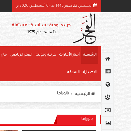
الخميس 22 صفر 1448 هـ - 6 أغسطس 2026 م
هرجان الوثبة للرطب يتوج الفائزين في «خرايف البيت» والمانجو
جريده يومية - سياسية - مستقلة
تأسست عام 1975
الرئيسيه
أخبار الأمارات
عربية ودولية
الفجر الرياضى
مال 
الاصدارات السابقه
بانوراما
الرئيسيه
بانوراما