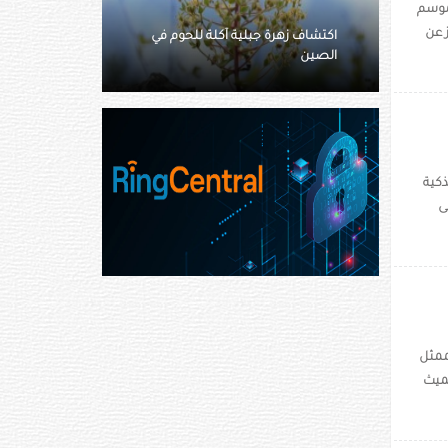
لموسم
 عن
للحوم في
كولومبية تزعم شراء منزلين من
«ثرثرة الجيران»
ذكية
ى
 الممثل
سميث