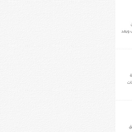
ن
 ويمد
ة
ات
ق