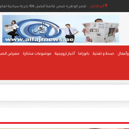
مسابقات الفاكهة بمهرجان الوثبة للرطب تعزز جودة الإنتا
أخر الاخبار :
«قصر الوطن» ضمن قائمة أفضل 100 تجربة سياحية لعام 2026
وأعمال
صحة و تغذية
بانوراما
أخبار ترويجية
موضوعات مختارة
معرض الصو