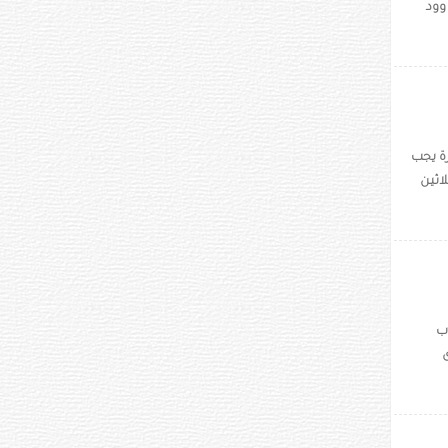
وود
"الشهرة يجب
لاثين
اب