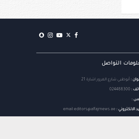
ومات التواصل
وان :
أبوظبي شارع المرور اشارة 21
تف :
024488300
س :
يد الالكتروني :
email:editors@alfajrnews.ae