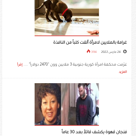
غرامة بالملايين لامرأة ألقت كلباً من النافذة
24 مارس 2022
394
غرّمت محكمة امرأة كورية جنوبية 3 ملايين وون "2470 دولاراً" .....
إقرأ
المزيد
فنجان قهوة يكشف قاتلاً بعد 30 عاماً