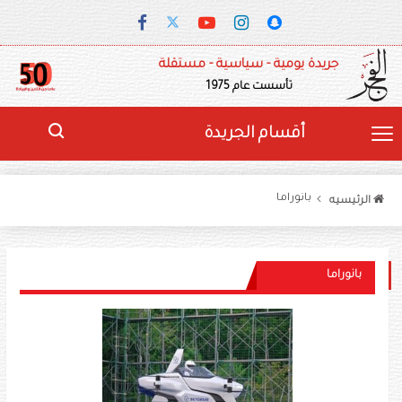
جريدة يومية - سياسية - مستقلة
تأسست عام 1975
أقسام الجريدة
بانوراما
الرئيسيه
بانوراما