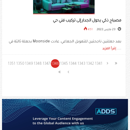
مصباح ذكي يحول الجدار إلى تركيب فني حي
23 مارس 2022
451
بعد حملتين ناجحتين للتمويل الجماعي، عادت Moonside بحملة ثالثة في
.....
إقرأ المزيد
1351
1350
1349
1348
1347
1346
1345
1344
1343
1342
1341