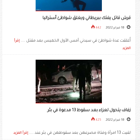
قرش قاتل يفتك ببريطاني ويغلق شواطئ أستراليا
18 فبراير 2022
442
أُغلقت عدة شواطئ في سيدني أمس الأول الخميس بعد مقتل .....
إقرأ
المزيد
زفاف يتحول لعزاء بعد سقوط 13 مدعوة في بئر
18 فبراير 2022
425
لقيت 13 امرأة وفتاة مصرعهن بعد سقوطهن في بئر عند .....
إقرأ المزيد