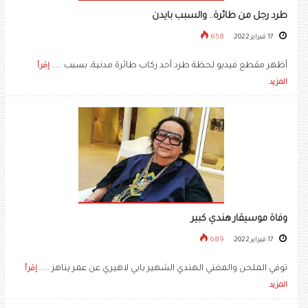
طرد رجل من طائرة.. والسبب بايدن
17 فبراير 2022
658
أظهر مقطع فيديو لحظة طرد أحد ركاب طائرة مدنية، بسبب .....
إقرأ
المزيد
وفاة موسيقار هندي كبير
17 فبراير 2022
689
توفي الملحن والمغني الهندي الشهير ​بابي لاهيري​ عن عمر يناهز .....
إقرأ
المزيد