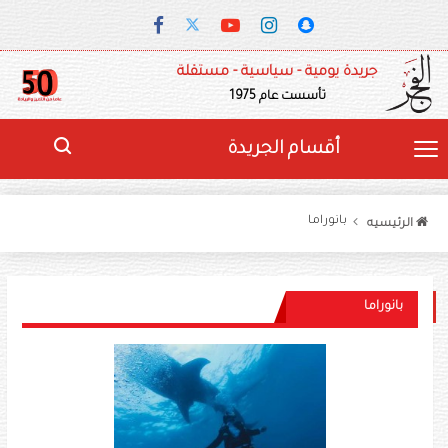
جريدة يومية - سياسية - مستقلة
تأسست عام 1975
أقسام الجريدة
بانوراما
الرئيسيه
بانوراما