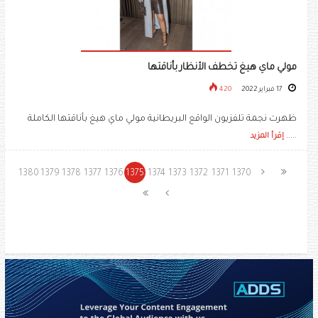
مولي ماي هيغ تخطف الأنظار بأناقتها
17 فبراير 2022
420
ظهرت نجمة تلفزيون الواقع البريطانية ​مولي ماي هيغ​ بأناقتها الكاملة
.....
إقرأ المزيد
1380
1379
1378
1377
1376
1375
1374
1373
1372
1371
1370