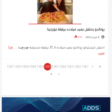
رونالدو يحتفل بعيد ميلاده برفقة جورجينا
6 فبراير 2022
470
احتفل كرستيانو رونالدو بعيد ميلاده الـ 37 برفقة صديقته چورچينا .....
إقرأ
المزيد
1391
1390
1389
1388
1387
1386
1385
1384
1383
1382
1381