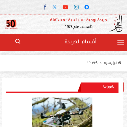
جريدة يومية - سياسية - مستقلة
تأسست عام 1975
أقسام الجريدة
بانوراما
الرئيسيه
بانوراما