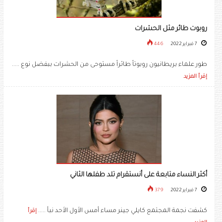
روبوت طائر مثل الحشرات
7 فبراير 2022
446
طور علماء بريطانيون روبوتاً طائراً مستوحى من الحشرات ببفضل نوع .....
إقرأ المزيد
أكثر النساء متابعة على أنستقرام تلد طفلها الثاني
7 فبراير 2022
379
كشفت نجمة المجتمع كايلي جينر مساء أمس الأول الأحد نبأ .....
إقرأ