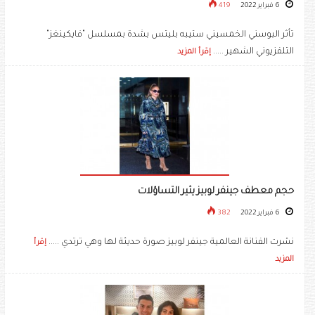
6 فبراير 2022
419
تأثر البوسني الخمسيني ستيبه بليتس بشدة بمسلسل "فايكينغز"
التلفزيوني الشهير .....
إقرأ المزيد
حجم معطف جينفر لوبيز يثير التساؤلات
6 فبراير 2022
382
نشرت الفنانة العالمية جينفر لوبيز صورة حديثة لها وهي ترتدي .....
إقرأ
المزيد