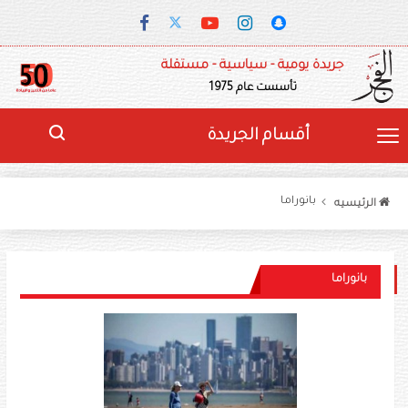
جريدة يومية - سياسية - مستقلة
تأسست عام 1975
أقسام الجريدة
بانوراما
الرئيسيه
بانوراما