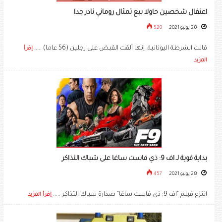
اعتقال شخصين حاولا بيع تمثال روماني نادر جدا
28 يونيو 2021
520
قالت الشرطة اليونانية، إنها ألقت القبض على رجلين (56 عاما) .....
إقرأ
المزيد
بداية قوية لـ اف 9: ذي فاست ساغا على شباك التذاكر
28 يونيو 2021
457
انتزع فيلم "اف 9: ذي فاست ساغا" صدارة شباك التذاكر .....
إقرأ المزيد