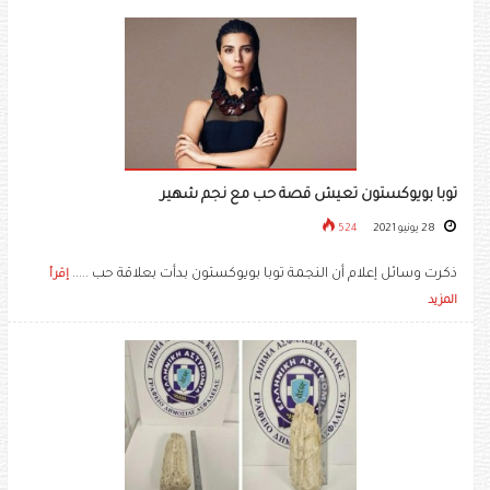
توبا بويوكستون تعيش قصة حب مع نجم شهير
28 يونيو 2021
524
ذكرت وسائل إعلام أن النجمة توبا بويوكستون​ بدأت بعلاقة حب .....
إقرأ
المزيد