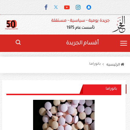
جريدة يومية - سياسية - مستقلة
تأسست عام 1975
أقسام الجريدة
بانوراما
الرئيسيه
بانوراما