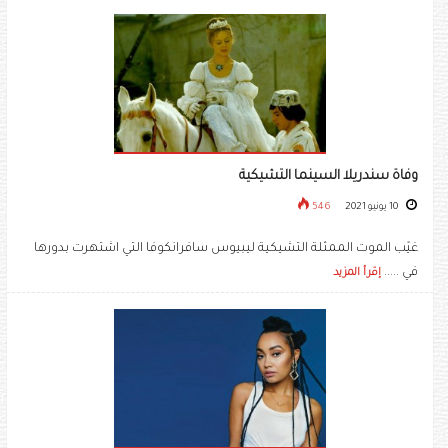
وفاة سندريلا السينما التشيكية
10 يونيو 2021
546
غيّب الموت الممثلة التشيكية ليبيوس سافرانكوفا التي اشتهرت بدورها
في .....
إقرأ المزيد