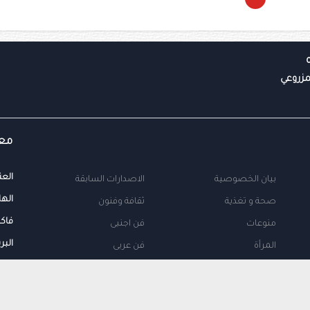
معل
العن
بيان الخصوصية
الاصدارات السابقة
الها
صحة و تغذية
ثقافة وفنون
فاك
منوعات
فن اجنبى
البر
المرأة
فن عربى
محلية
اتصل بنا
طب
اعلن معنا