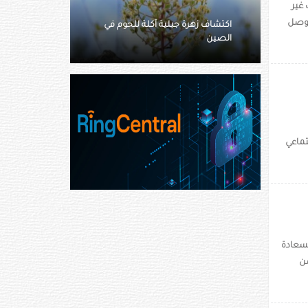
غير
موصل
للحوم في
كولومبية تزعم شراء منزلين من
«ثرثرة الجيران»
تماعي
لسعادة
من