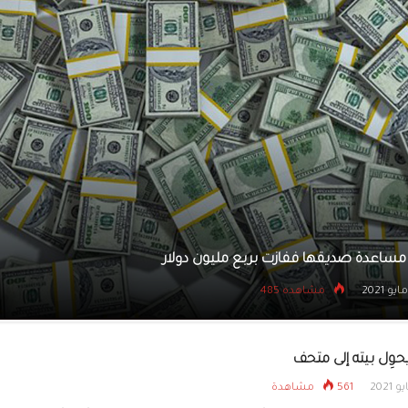
يتسللون إلى بنك عبر نفق
ينقذ حياة والده مستخدماً ما تعلمه من التلفزيون
24 مايو 2021
مشاهده 578
حوِل بيته إلى متحف
561 مشاهدة