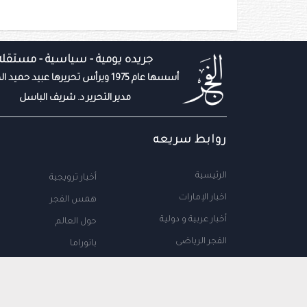
جريده يومية - سياسية - مستقله
أسسها عام 1975 ويرأس تحريرها عبيد حميد المزروعي
مدير التحرير د. شريف الباسل
روابط سريعه
الرئيسية
أخبار ترويجية
اخبار الإمارات
همس الفجر
أخبار عربية و دولية
حول العالم
الفجر الرياضى
بانوراما
المال والاعمال
سياحة
مجتمع الإمارات
علوم