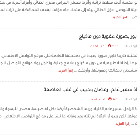
خمسة آلاف قطعة تراثية وأثرية يعيش العراقي فخري الطائي وأفراد أسرته في بيت 
ينة الموصل. حوّل الطائي بيته إلى متحف عام مؤقت بهدف المحافظة على تراث ال
اكتشاف زهرة جبلية آكلة 
الصين
ض ...
إقرأ المزيد
كابور بصورة عفوية دون ماكياج
555 مشاهدة
مثلة كارينا كابور​ صورة جديدة في صفحتها الخاصة على موقع التواصل الاجتماعي،
ا بإطلالة طبيعية من دون ماكياج بملامح جذابة، وتداول رواد مواقع التواصل الاج
مشيدين بجمالها وعفويتها، وأرفقت ...
إقرأ المزيد
ة سمير غانم.. رمضان وحبيب في قلب العاصفة
475 مشاهدة
ة الراحل سمير غانم الفنية، وربما الشخصية أيضا بكل تفاصيلها، مصدرا للبهجة وا
ونها، لكن يبدو أن الإثارة لم تنته بعد وفاته، ما نشر على مواقع التواصل الاجتماعي، 
...
إقرأ المزيد