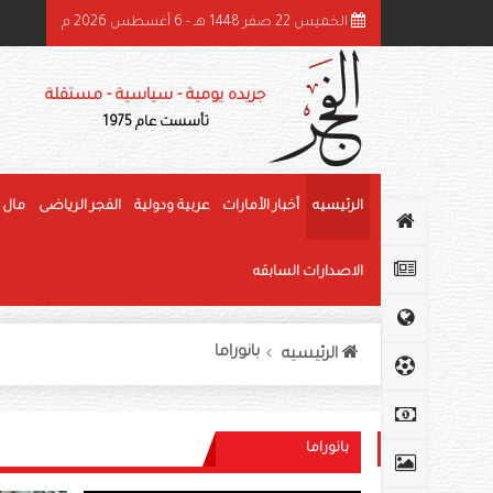
الخميس 22 صفر 1448 هـ - 6 أغسطس 2026 م
هرجان الوثبة للرطب يتوج الفائزين في «خرايف البيت» والمانجو
جريده يومية - سياسية - مستقلة
تأسست عام 1975
الرئيسيه
أخبار الأمارات
عربية ودولية
الفجر الرياضى
مال 
الاصدارات السابقه
بانوراما
الرئيسيه
بانوراما