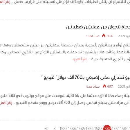
للتنمر أو أن يتلقى تعليقات جارحة قد تؤثر على نفسيته، على غرار ما حصل ...
إقرأ الم
جزة تنجوان من عمليتين خطيرتين
504 مشاهدة
ان توأم بريطانيتان بأعجوبة بعد أن خضعتا لعمليتين جراحيتين منفصلتين وهما لا ت
لدتهما. وكانت هانا ريتشفورد قد حملت بالطفلتين التوأم عبر التلقيح الصناعي، وكا
من لتجري العملية، حيث ...
إقرأ المزيد
ارلي عض إصبعي بـ760 ألف دولار " فيديو "
497 مشاهدة
ذكرى جميلة ومضحكة لا تزيد مدتها على 56 ثا
د علني بمبلغ قياسي وصل إلى 760 ألف دولار. ورفع مقطع الفيديو ...
إقرأ المزي
1587
1586
1585
1584
1583
1582
1581
1580