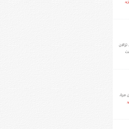
زيد
زالان
نت
نية، شوهدت على موقع يوتيوب نحو 883 مليون مرة،
د