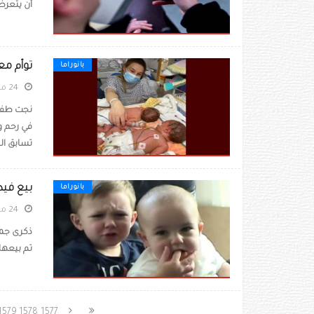
أن يتعرض 
توأم مع
بانوراما
24 مايو 2021
نجت طفلت
في رحم وا
تسابق الز
بيع فيديو تش
بانوراما
24 مايو 2021
تم بيعها في مزا
1579
1578
1577