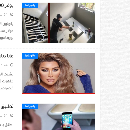
يوفر 1000 دولار بتصميم سرير من رفوف آيكيا
بانوراما
24 مايو 2021
دولار مس
بورهاموود
مايا دي
بانوراما
24 مايو 2021
نشرت الفن
ظهرت فيه
خصوصاً أ
تطبيق 
بانوراما
24 مايو 2021
أطلق باح