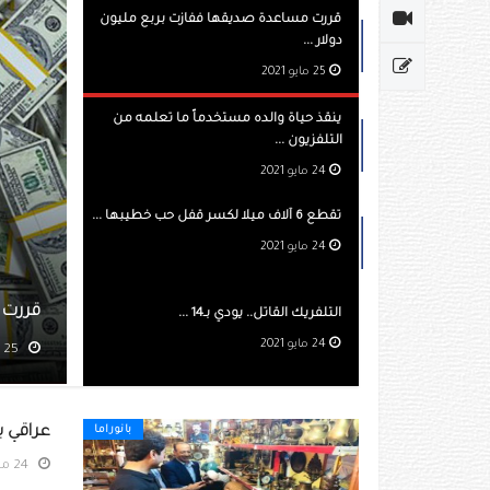
قررت مساعدة صديقها ففازت بربع مليون
دولار ...
25 مايو 2021
ينقذ حياة والده مستخدماً ما تعلمه من
التلفزيون ...
24 مايو 2021
تقطع 6 آلاف ميلا لكسر قفل حب خطيبها ...
24 مايو 2021
 صديقها ففازت بربع مليون دولار
التلفريك القاتل.. يودي بـ14 ...
24 مايو 2021
مشاهده 485
عراقي ي
بانوراما
24 مايو 2021