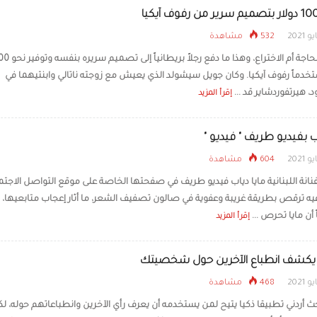
532 مشاهدة
يقولون الحاجة أم الاختراع، وهذا ما دفع رج
تخدماً رفوف آيكيا. وكان جويل سيشولد الذي يعيش مع زوجته ناتالي وابنتيهما في
، هيرتفوردشاير قد ...
إقرأ المزيد
اب بفيديو طريف " فيديو "
604 مشاهدة
انة اللبنانية ​مايا دياب​ فيديو طريف في صفحتها الخاصة على موقع التواصل الاجتم
 ترقص بطريقة غريبة وعفوية في صالون تصفيف الشعر، ما أثار إعجاب متابعيها،
ن مايا تحرص ...
إقرأ المزيد
يكشف انطباع الآخرين حول شخصيتك
468 مشاهدة
ث أردني تطبيقا ذكيا يتيح لمن يستخدمه أن يعرف رأي الآخرين وانطباعاتهم حوله، ل