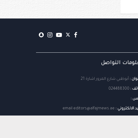
ومات التواصل
وان :
أبوظبي شارع المرور اشارة 21
تف :
024488300
س :
يد الالكتروني :
email:editors@alfajrnews.ae