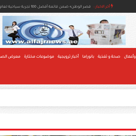
أخر الاخبار :
مسابقات الفاكهة بمهرجان الوثبة للرطب تعزز جودة الإنتا
«قصر الوطن» ضمن قائمة أفضل 100 تجربة سياحية لعام 2026
وأعمال
صحة و تغذية
بانوراما
أخبار ترويجية
موضوعات مختارة
معرض الصو