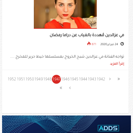
مي عزالدين مُهددة بالغياب عن دراما رمضان
24 فبراير 2020
871
تواجه الفنانة مي عزالدين شبح الخروج بمسلسلها خيط حرير للمخرج .....
إقرأ المزيد
1952
1951
1950
1949
1948
1947
1946
1945
1944
1943
1942