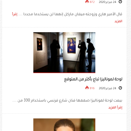
24 فبراير 2020
872
قال الأمير هاري وزوجته ميغان ماركل إنهما لن يستخدما مجددا .....
إقرأ
المزيد
لوحة لموناليزا تباع بأكثر من المتوقع
24 فبراير 2020
816
بيعت لوحة لموناليزا صممها فنان شارع فرنسي باستخدام 330 من .....
إقرأ المزيد