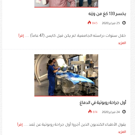
يخسر 133 كغ من وزنه
25 فبراير 2020
845
خلال سنوات دراسته الجامعية، لم يكن فيل كايس (47 عاماً) .....
إقرأ
المزيد
أول جراحة روبوتية في الدماغ
24 فبراير 2020
874
يقول الأطباء الكنديون الذين أجروا أول جراحة روبوتية عن بُعد .....
إقرأ
المزيد