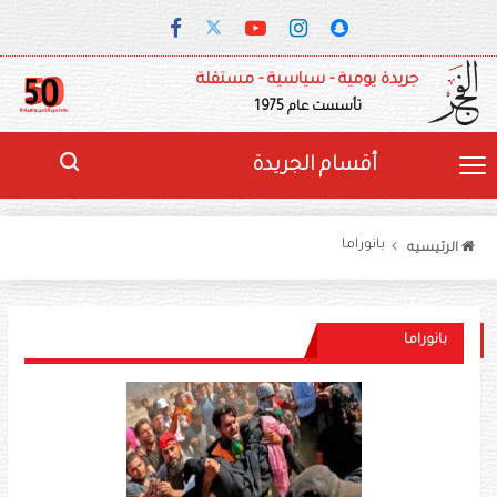
جريدة يومية - سياسية - مستقلة
تأسست عام 1975
أقسام الجريدة
بانوراما
الرئيسيه
بانوراما