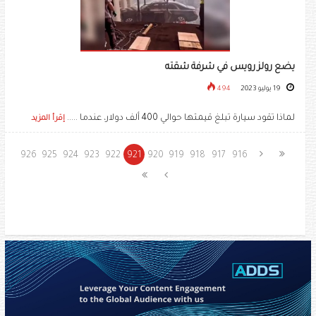
يضع رولز رويس في شرفة شقته
19 يوليو 2023
494
لماذا تقود سيارة تبلغ قيمتها حوالي 400 ألف دولار، عندما .....
إقرأ المزيد
926
925
924
923
922
921
920
919
918
917
916