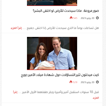
صور مروعة.. ماذا سيحدث للأرض لو اختفى البشر؟
20 يوليو 2023
545
هل تساءلت يوماً ما الذي سيحدث للأرض إذا اختفى جميع .....
إقرأ المزيد
كيت ميدلتون تثير التساؤلات حول شهادة ميلاد الأمير جورج
20 يوليو 2023
529
قبل 10 سنوات استقبل أمير وأميرة ويلز طفلهما الأول الأمير .....
إقرأ
المزيد