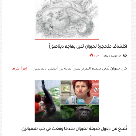
اكتشاف متحجرة لحيوان ثديي يهاجم ديناصوراً
19 يوليو 2023
497
كان حيوان ثديي بحجم الغرير يغرز أنيابه في أضلاع ديناصور .....
إقرأ المزيد
تُمنع من دخول حديقة الحيوان بعدما وقعت في حب ‏شمبانزي