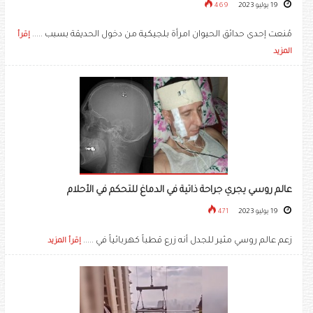
19 يوليو 2023
469
مُنعت إحدى حدائق الحيوان امرأة بلجيكية من دخول الحديقة بسبب .....
إقرأ
المزيد
عالم روسي يجري جراحة ذاتية في الدماغ للتحكم في الأحلام
19 يوليو 2023
471
زعم عالم روسي مثير للجدل أنه زرع قطباً كهربائياً في .....
إقرأ المزيد