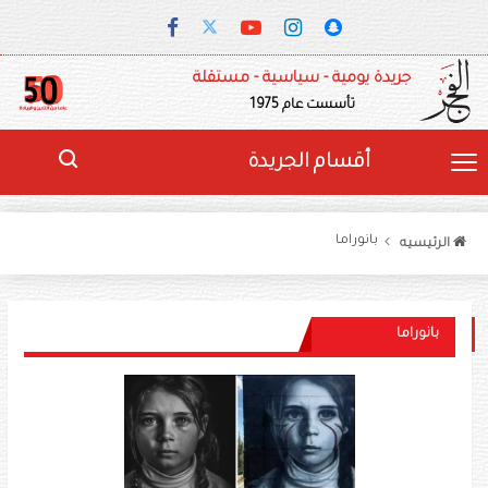
جريدة يومية - سياسية - مستقلة
تأسست عام 1975
أقسام الجريدة
بانوراما
الرئيسيه
بانوراما