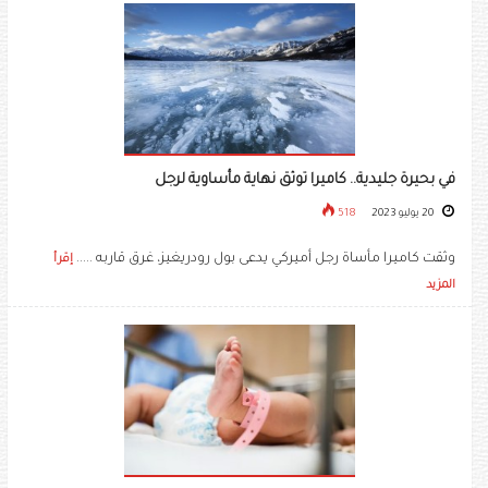
في بحيرة جليدية.. كاميرا توثق نهاية مأساوية لرجل
20 يوليو 2023
518
وثقت كاميرا مأساة رجل أميركي يدعى بول رودريغيز، غرق قاربه .....
إقرأ
المزيد