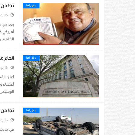
نجا من الموت 7 مرات.. 
بانوراما
16 يونيو 2023
أمريكي.ف
الخامس. 
اتهام م
بانوراما
15 يونيو 2023
أعلن الق
أعضاء وبق
الوسطى ف
نجا من ا
بانوراما
15 يونيو 2023
في حادثة