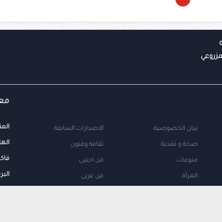
معل
العن
بيان الخصوصية
الاصدارات السابقة
الها
صحة و تغذية
ثقافة وفنون
فاك
منوعات
فن اجنبى
البر
المرأة
فن عربى
محلية
اتصل بنا
طب
اعلن معنا