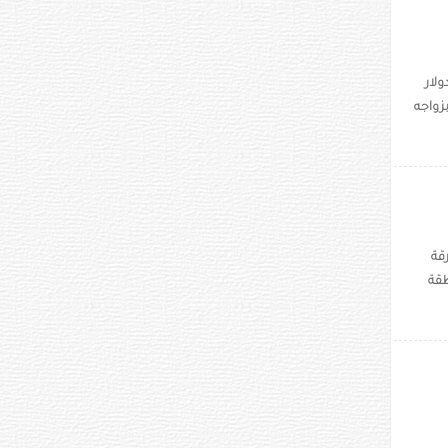
بجائزة كبرى في اليانصيب بـ 700 ألف دولار
زواجه
قة
طقة