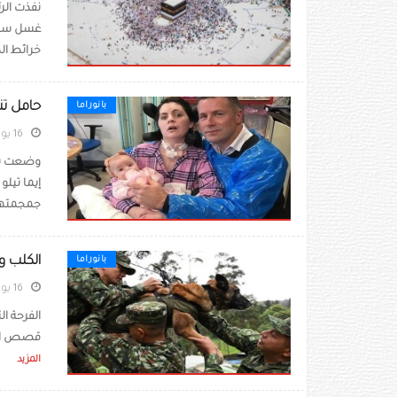
نفذت الر
خرائط ال
حامل تن
بانوراما
16 يونيو 2023
وضعت بري
إيما تيل
جمجمتها.
الكلب و
بانوراما
16 يونيو 2023
قصص السي
المزيد