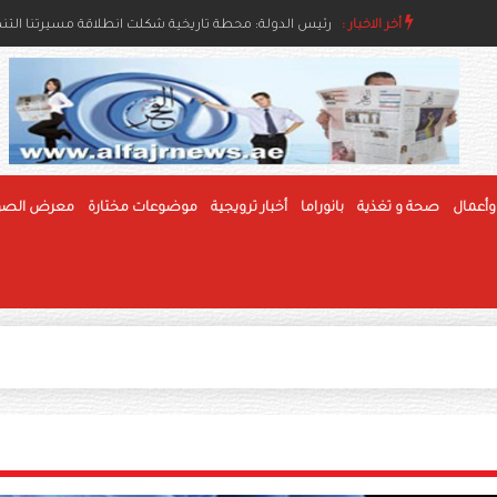
اء والإنسانية
أخر الاخبار :
رئيس الدولة ونائباه يهنئون رئيس بوليفيا وحاكم عام جام
رئيس الدولة: محطة تاريخية شكلت انطلاقة مسيرتنا التنموي
وأعمال
صحة و تغذية
بانوراما
أخبار ترويجية
موضوعات مختارة
معرض الصو