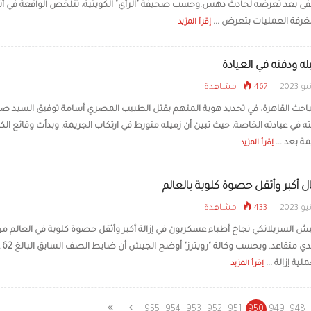
 بعد تعرضه لحادث دهس.وحسب صحيفة "الرأي" الكويتية، تتلخص الواقعة في أنه
لغرفة العمليات بتعرض ...
إقرأ المزيد
له ودفنه في العيادة
467 مشاهدة
حث القاهرة، في تحديد هوية المتهم بقتل الطبيب المصري أسامة توفيق السيد صب
ه في عيادته الخاصة، حيث تبين أن زميله متورط في ارتكاب الجريمة. وبدأت وقائع ا
ة بعد ...
إقرأ المزيد
 أكبر وأثقل حصوة كلوية بالعالم
433 مشاهدة
يش السريلانكي نجاح أطباء عسكريون في إزالة أكبر وأثقل حصوة كلوية في العالم م
جسم جندي مت
ة إزالة ...
إقرأ المزيد
955
954
953
952
951
950
949
948