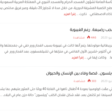
ئاسة العامة لشؤون المسجد الحرام والمسجد النبوي في المملكة العربية السعودية 
غسل سطح الكعبة المشرفة الدورية، من خلال مدة لا تتجاوز 20 دقيقة، وعبر 
الطائرات الكهربائية تصبح
خلال 4 سنوات
ذكاء الاصطناعي. ذكرت ...
إقرأ المزيد
جب رضيعة.. رغم الغيبوبة
446 مشاهدة
طانية مولودتها، رغم أنها كانت في غيبوبة بسبب انفجار ورم خفي في جمجمتها.وا
و في أكتوبر -تشرين الأول الماضي في منزلها في تشيلمسفورد، بعد انفجار ورم في
 وكانت إيما في ...
إقرأ المزيد
يلسون.. قصة وفاء بين الإنسان والحيوان
383 مشاهدة
الفرحة التي عمّت كولومبيا بعودة 4 أطفال تاهوا في الغابة 40 يومًا حتى العثور عليهم، بما 
نما، لم تكتمل بعد، فقد شكل فقدان الكلب "ويلسون" حالة حزن عام في البلاد، ...