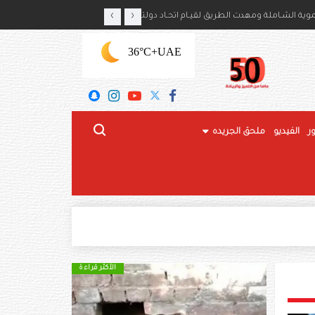
‹
›
ايكا بذكرى استقلال بلديهما
ة الشـاملة ومهدت الطريق لقيـام اتحـاد دولتنـا
+36°C
UAE
ر
الفيديو
ملحق الجريده
الأكثر قراءة
الأكثر قراءة