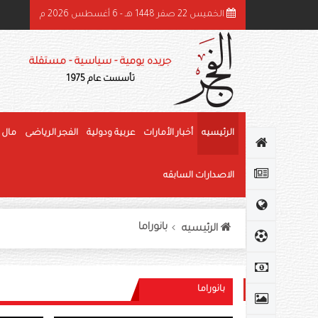
الخميس 22 صفر 1448 هـ - 6 أغسطس 2026 م
ميد بن راشد: الشيخ زايد قائد عظيم وحّد الصف وأرسى دعائم النهضة وغرس قيم العط
جريده يومية - سياسية - مستقلة
تأسست عام 1975
الرئيسيه
أخبار الأمارات
عربية ودولية
الفجر الرياضى
مال 
الاصدارات السابقه
بانوراما
الرئيسيه
بانوراما