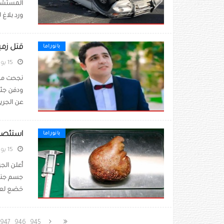
المستشفى
ورد بلاغ 
قتل زمي
بانوراما
15 يونيو 2023
نجحت مبا
ودفن جثت
عن الجريم
استئصال
بانوراما
15 يونيو 2023
أعلن الج
خضع لعملي
947
946
945