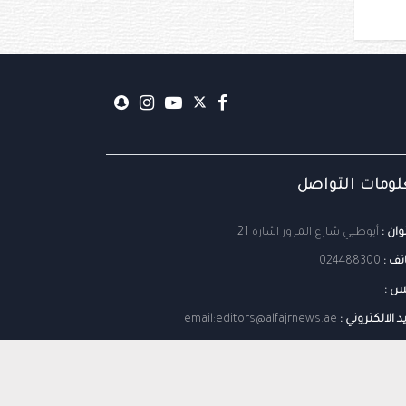
ومات التواصل
وان :
أبوظبي شارع المرور اشارة 21
تف :
024488300
س :
يد الالكتروني :
email:editors@alfajrnews.ae