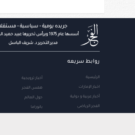
جريده يومية - سياسية - مستقله
أسسها عام 1975 ويرأس تحريرها عبيد حميد المزروعي
مدير التحرير د. شريف الباسل
روابط سريعه
الرئيسية
أخبار ترويجية
اخبار الإمارات
همس الفجر
أخبار عربية و دولية
حول العالم
الفجر الرياضى
بانوراما
المال والاعمال
سياحة
مجتمع الإمارات
علوم