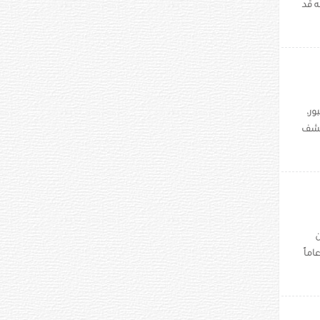
 قد
ور،
لكشف
ن
قاعد. وبحسب وكالة "رويترز" أوضح الجيش أن ضابط الصف السابق البالغ 62 عاماً