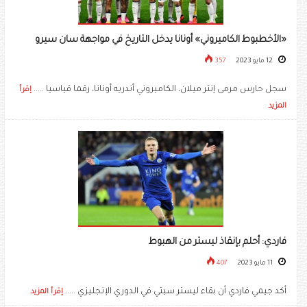
«الأخطبوط الكاميروني» أونانا يدخل التاريخ في مواجهة سان سيرو
12 مايو 2023
357
سجل حارس مرمى إنتر ميلان، الكاميروني أندريه أونانا، رقما قياسيا .....
إقرأ
المزيد
فاردي: أحلم بإنقاذ ليستر من الهبوط
11 مايو 2023
407
أكد جيمي فاردي أن بقاء ليستر سيتي في الدوري الإنجليزي .....
إقرأ المزيد