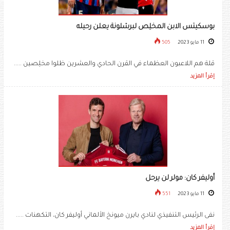
بوسكيتس الابن المخلِص لبرشلونة يعلن رحيله
11 مايو 2023
505
قلة هم اللاعبون العظماء في القرن الحادي والعشرين ظلوا مخلِصين .....
إقرأ المزيد
أوليفر كان: مولر لن يرحل
11 مايو 2023
551
نفى الرئيس التنفيذي لنادي بايرن ميونخ الألماني أوليفر كان، التكهنات .....
إقرأ المزيد