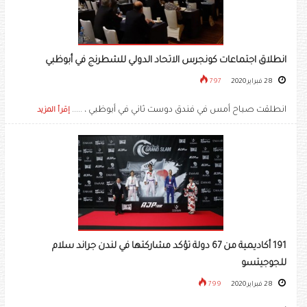
انطلاق اجتماعات كونجرس الاتحاد الدولي للشطرنج في أبوظبي
28 فبراير 2020
797
انطلقت صباح أمس في فندق دوست ثاني في أبوظبي ، .....
إقرأ المزيد
191 أكاديمية من 67 دولة تؤكد مشاركتها في لندن جراند سلام
للجوجيتسو
28 فبراير 2020
799