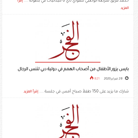
حصد فريق شرطة أبوظبي للمواي تاي 6 ميداليات في بطولة .....
إقرأ
المزيد
بايس يزور الأطفال من أصحاب الهمم في دولية دبي لتنس الرجال
28 فبراير 2020
821
شارك ما يزيد على 150 طفلاً صباح أمس في جلسة .....
إقرأ المزيد