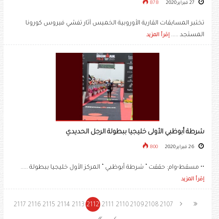
27 فبراير 2020
878
تختبر المسابقات القارية الأوروبية الخميس آثار تفشي فيروس كورونا
المستجد .....
إقرأ المزيد
شرطة أبوظبي الأولى خليجيا ببطولة الرجل الحديدي
26 فبراير 2020
800
•• مسقط-وام: حققت “ شرطة أبوظبي “ المركز الأول خليجيا ببطولة .....
إقرأ المزيد
2117
2116
2115
2114
2113
2112
2111
2110
2109
2108
2107