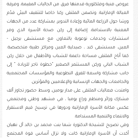
عروض فنية وفلكلورية قدمتها فرق من الجاليات المقيمة، وفرقة
العيالة الإماراتية. وتضمن الملتقى ركنا خاصا للتثقيف البيئي قدّم
ورشا حول الزراعة المائية وإعادة التدوير، بمشاركة عدد من الجهات
المعنية بالاستدامة، إضافة إلى ركن صحة الأسرة الذي وفر
استشارات وخدمات توعوية بالتعاون مع مستشفى برجيل -
العين، مستشفى كند ، صيدلية العين ومراكز طبية متخصصة.
كما أتاح الملتقى مساحة داعمة للشباب والأطفال من خلال ركن
الشباب الباني وركن المستثمر الصغير "خطوة تاجر للريادة " إلى
جانب مشاركة واسعة للفرق التطوعية والمؤسسات المجتمعية
والجامعات والجهات الإنسانية والإعلاميين والمؤثرين.
وامتدت فعاليات الملتقى على مدار يومين، وسط حضور تجاوز ألف
مشارك وزائر ومنظم وراع يوميا ، في مشهد وطني ومجتمعي
عكس مكانة الأسرة الإماراتية ودورها في ترسيخ قيم الاستقرار
والانتماء والتنمية المستدامة.
وفي تصريح للشيخة الدكتورة شما بنت محمد بن خالد آل نهيان
أكدت أن الأسرة الإماراتية كانت ولا تزال أساس قوة المجتمع