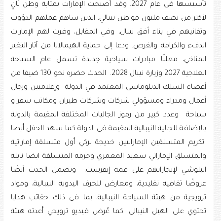
تأسيسها في عام 2027. وقد أصبحت الإمارات بمثابة وطن ثانٍ
لأكثر من نصف مليون مواطن نيبالي، الذين ساهم عملهم الدؤوب
وتفانيهم في بناء أفق نيبال، وفي المقابل، وفرت لهم الإمارات
الدفء والكرامة والفرص. ودعا إلى حماية الهيمالايا من آثار التغير
المناخي، معلنًا مبادرات سياحية جديدة تشمل عام السياحة
العلاجية 2027 وزيارة نيبال 2028. الحدث حضره نحو 130 ضيفا من
أعضاء السلك الدبلوماسي المعتمد في الدولة وإعلاميين ورجال
أعمال ومدراء ومسؤولي شركات وشركات طيران ومكاتب سفر و
سياحة وعدد كبير من رموز الجاليات المختلفة المقيمة بالدولة
بالإضافة للجالية النيبالية المقيمة في الدولة كما شهد الحفل أيضا
تكريم المتسلقين الإماراتيين خديجة تركي أول متسلقة إماراتية
والمتسلق الإماراتي سعيد المعمري وحرمه المتسلقة ايضا نايلة
البلوشي لإنجازاتهم على قمة إيفرست. وتضمن الحدث أيضًا
عروضًا ثقافية تقليدية، ومعارض للحرف اليدوية النيبالية، ومواد
ترويجية من هيئة السياحة النيبالية، بما في ذلك حقائب هدايا
تحتوي على الهيل النيبالي. كما عُرض فيديو ترويجي أعدته هيئة