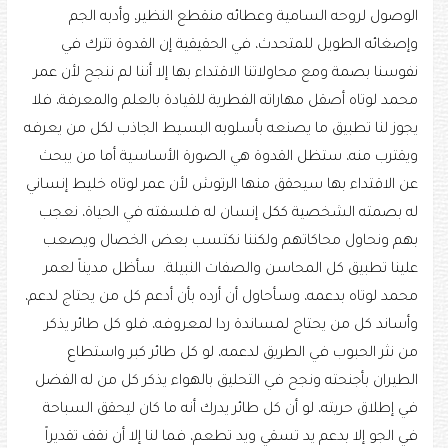
الوصول لروحه السامية وعطائه منقطع النظير، وأدبه الجم
وإصغائه الطويل للمتحدث، في الحقيقية إن القدوة تترك في
نفوسنا بصمة ومع محاولاتنا الاقتداء بها إلا أننا لم ننجح لأن عمر
محمد لوتاه أصقل مهاراته الفطرية للقيادة بالعلم والمعرفة، فلا
يجوز لنا تطبيق ما يصنعه بأسلوبه البسيط الجاذب لكل من يعرفه
ويقترب منه، ستظل القدوة هي الصورة الأساسية أما من يبحث
عن الاقتداء بها سيحقق منها الرتوش لأن عمر لوتاه خليط إنساني
له بصمته الشخصية ككل إنسان له فلسفته في الحياة، نعجب
بهم ونحاول محاكاتهم ولكننا نكتسب بعض الخصال ويصعب
علينا تطبيق كل المحاسن والصفات النبيلة. سأظل مديناً لعمر
محمد لوتاه بدعمه، وسأحاول أن أرده بأن أدعم كل من يحتاج لدعم،
وأساند كل من يحتاج لمساندة ردا لمعروفه، فلو كل طائر يذكر
من نثر الحبوب في الطريق لدعمه، لو كل طائر كبر واستطاع
الطيران بأجنحته ونجح في التحليق بالهواء يذكر كل من له الفضل
في إطلاق حريته، لو أن كل طائر يدرك أنه ما كان ليحقق السباحة
في الجو إلا بدعم يد تسقي ويد تطعم، فما لنا إلا أن نقف تقديراً