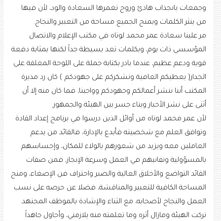
وجمعات بانجذاب هادئ وروح تغمرها السعادة والود، لأن فيها
من ينثر الكلمات ويمنح الجميع مساحة من التعبير والنجاح.
مر علينا سعادة عمر محمد لوتاه في مكتب الإعلام والاتصال
المؤسسي ذات يوم، وبكلمات تعد بسيطة جداً لكنها بمثابة دفعة
قوية ودعم عظيم، عندما بادر بكتابة جملة على اللوحة المعلقة على
الجدار( يعطيكم العافية ونشكركم على جهودكم ) كان رد مديرة
المكتب أننا ننشر أعمالكم وجهودكم وواجبنا، فما كان منه إلا أن
أثنى على نشر الأخبار وبناء جسر بين الهيئة والجمهور.
لأن عمر محمد لوتاه من أوائل الذين درسوا في برنامج إعداد القادة
وتوافق العلم مع شخصيته فأبدع بالإدارة، فالقائد من يدعم
العاملين معه ويزيد من شعورهم بالولاء للمكان، وإحساسهم
بالمسؤولية وتفانيهم في العمل وسرعة الإنجاز، فمن صفات
القائد التواضع والأخلاق العالية والصبر واحتراف فن الإصغاء، ومنح
المساحة الكافية للتعبير والمناقشة، فضلا عن حرصه على نسب
العمل والنجاح لأصحابه، مع الثناء والإشادة بالموظف المجتهد.
تركت الهيئة ومازال أثره وما تعلمته منه يلازمني، وأحاول جاهداً